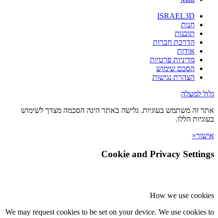
ISRAEL3D
חנות
תוכנות
הדרכת חברות
אודות
מדיניות פרטיות
הסכם שימוש
הצהרת נגישות
 למעלה
זה משתמש בעוגיות. גלישה באתר הינה הסכמה מצדך לשימוש
יות הללו.
ר
×
Cookie and Privacy Setti
How we use coo
We may request cookies to be set on your device. We use cookie