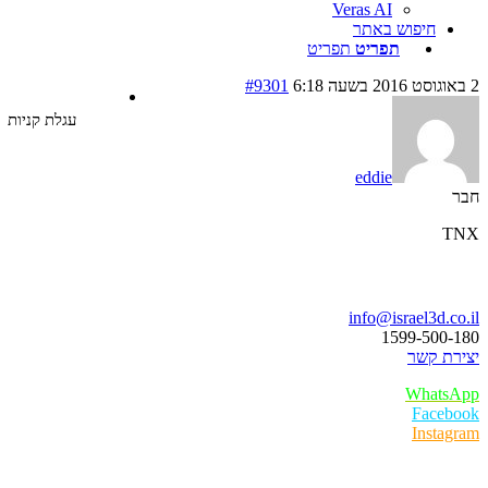
Veras AI
חיפוש באתר
תפריט
תפריט
#9301
עגלת קניות
eddie
ו נדבר
info@israel3d.c
1599-500
ת קשר
Whats
Faceb
Insta
ר לקוחות