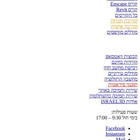
Ens
Rev
קורסים
כת חברות
כה אישית
ים מודפסים
ר ולשמור
ות וואטסאפ
ות בחינם
שת מחשב חזק
ים עירוניים
ון הרזולוציה
ה פיראטית
ת ותמיכה באתר
ות תמיכה בהשתלטות
ISRAE
 פעילות:
9:3 – 17:00
Facebook
Instagram
Mail