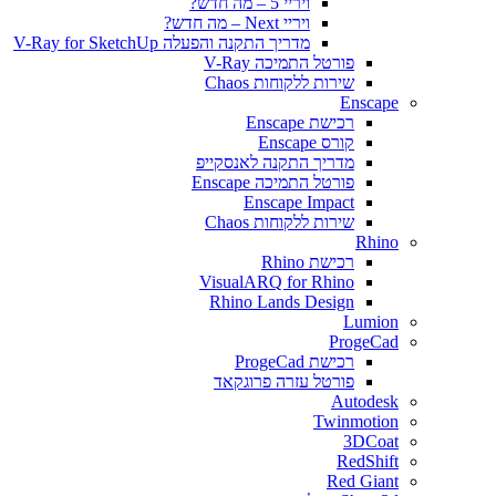
ויריי 5 – מה חדש?
ויריי Next – מה חדש?
מדריך התקנה והפעלה V-Ray for SketchUp
פורטל התמיכה V-Ray
שירות ללקוחות Chaos
Enscape
רכישת Enscape
קורס Enscape
מדריך התקנה לאנסקייפ
פורטל התמיכה Enscape
Enscape Impact
שירות ללקוחות Chaos
Rhino
רכישת Rhino
VisualARQ for Rhino
Rhino Lands Design
Lumion
ProgeCad
רכישת ProgeCad
פורטל עזרה פרוגקאד
Autodesk
Twinmotion
3DCoat
RedShift
Red Giant