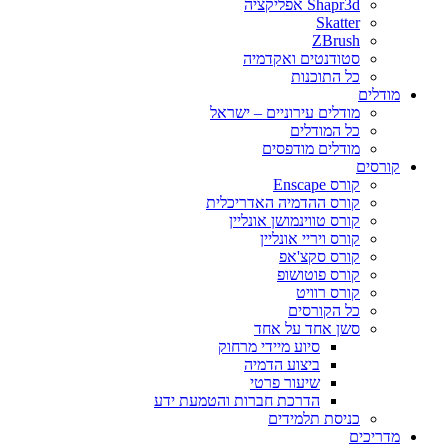
Shapr3d אפליקציה
Skatter
ZBrush
סטודנטים ואקדמיה
כל התוכנות
מודלים
מודלים עירוניים – ישראל
כל המודלים
מודלים מודפסים
קורסים
קורס Enscape
קורס ההדמיה האדריכלית
קורס טווינמושן אונליין
קורס ויריי אונליין
קורס סקצ'אפ
קורס פוטושופ
קורס רוויט
כל הקורסים
סשן אחד על אחד
סיוע מיידי מרחוק
ביצוע הדמיה
שיעור פרטי
הדרכת חברות והטמעת ידע
כניסת תלמידים
מדריכים