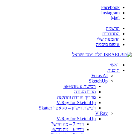
Facebook
Instagram
Mail
הרשמה
התחברות
ההזמנות שלי
איפוס סיסמה
ראשי
תוכנות
Veras AI
SketchUp
רכישת SketchUp
מרכז העזרה
מדריך הורדה והתקנה
V-Ray for SketchUp
רכישת רישיון – סקאטר Skatter
V-Ray
V-Ray for SketchUp
ויריי 7 – מה חדש?
ויריי 6 – מה חדש?