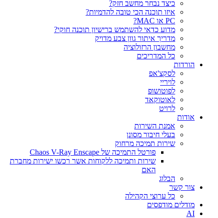
כיצד נבחר מחשב חזק?
איזו תוכנה הכי טובה להדמיות?‎‎
PC או MAC?
מדוע כדאי להשתמש ברישיון תוכנה חוקי?
מדריך איתור גוון צבע מדויק
מחשבון הרזולוציה
כל המדריכים
הורדות
לסקצ'אפ
לויריי
לפוטושופ
לאוטוקאד
לרויט
אודות
אמנת השירות
בעלי חיבור מסונן
שירות תמיכה מרחוק
פורטל התמיכה של Chaos V-Ray Enscape
שירות ותמיכה ללקוחות אשר רכשו ישירות מחברת
האם
הבלוג
צור קשר
כל ערוצי הקהילה
מודלים מודפסים
AI