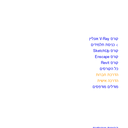
קורסים וספרים
קורס V-Ray אונליין
> כניסת תלמידים
קורס SketchUp
קורס Enscape
קורס Revit
כל הקורסים
הדרכת חברות
הדרכה אישית
מודלים מודפסים
לגזור ולשמור
קבוצות וואטסאפ