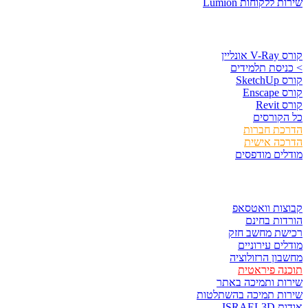
שירות ללקוחות Lumion
קורסים וספרים
קורס V-Ray אונליין
> כניסת תלמידים
קורס SketchUp
קורס Enscape
קורס Revit
כל הקורסים
הדרכת חברות
הדרכה אישית
מודלים מודפסים
לגזור ולשמור
קבוצות וואטסאפ
הורדות בחינם
רכישת מחשב חזק
מודלים עירוניים
מחשבון הרזולוציה
תוכנה פיראטית
שירות ותמיכה באתר
שירות תמיכה בהשתלטות
אודות ISRAEL3D