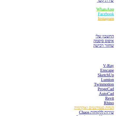
יצירת קשר
WhatsApp
Facebook
Instagram
איזור לקוחות
החשבון שלי
איפוס סיסמה
שחזור רכישה
חנות התוכנות
V-Ray
Enscape
SketchUp
Lumion
Twinmotion
ProgeCad
AutoCad
Revit
Rhino
הנחת סטודנטים ואקדמיה
שירות ללקוחות Chaos