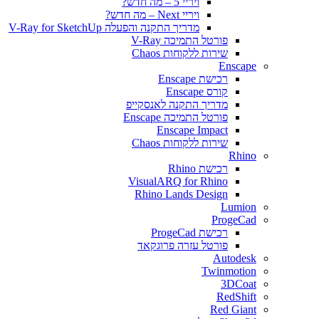
ויריי 5 – מה חדש?
ויריי Next – מה חדש?
מדריך התקנה והפעלה V-Ray for SketchUp
פורטל התמיכה V-Ray
שירות ללקוחות Chaos
Enscape
רכישת Enscape
קורס Enscape
מדריך התקנה לאנסקייפ
פורטל התמיכה Enscape
Enscape Impact
שירות ללקוחות Chaos
Rhino
רכישת Rhino
VisualARQ for Rhino
Rhino Lands Design
Lumion
ProgeCad
רכישת ProgeCad
פורטל עזרה פרוגקאד
Autodesk
Twinmotion
3DCoat
RedShift
Red Giant