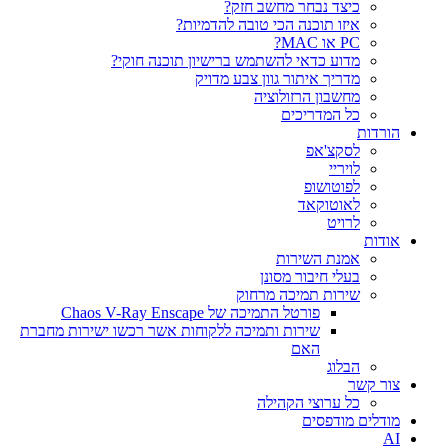
כיצד נבחר מחשב חזק?
איזו תוכנה הכי טובה להדמיות?‎‎
PC או MAC?
מדוע כדאי להשתמש ברישיון תוכנה חוקי?
מדריך איתור גוון צבע מדויק
מחשבון הרזולוציה
כל המדריכים
הורדות
לסקצ'אפ
לויריי
לפוטושופ
לאוטוקאד
לרויט
אודות
אמנת השירות
בעלי חיבור מסונן
שירות תמיכה מרחוק
פורטל התמיכה של Chaos V-Ray Enscape
שירות ותמיכה ללקוחות אשר רכשו ישירות מחברת
האם
הבלוג
צור קשר
כל ערוצי הקהילה
מודלים מודפסים
AI