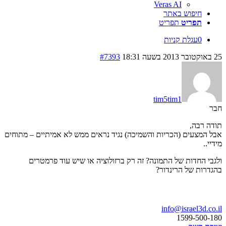
Veras AI
חיפוש באתר
תפריט
תפריט
0
עגלת קניות
25 באוקטובר 2013 בשעה 18:31
#7393
tim5tim1
חבר
תודה רבה,
אבל המצעים (הכריות והשמיכה) נגיד נראים ממש לא אמיתיים – מתוחים
מידיי..
ולגבי החדות של התמונה? זה רק ברזולוציה או שיש עוד פרמטרים
בהגדרות של הרינדור?
בואו נדבר
info@israel3d.co.il
1599-500-180