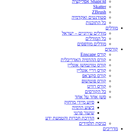
Shapr3d אפליקציה
Skatter
ZBrush
סטודנטים ואקדמיה
כל התוכנות
מודלים
מודלים עירוניים – ישראל
כל המודלים
מודלים מודפסים
קורסים
קורס Enscape
קורס ההדמיה האדריכלית
קורס טווינמושן אונליין
קורס ויריי אונליין
קורס סקצ'אפ
קורס פוטושופ
קורס רוויט
כל הקורסים
סשן אחד על אחד
סיוע מיידי מרחוק
ביצוע הדמיה
שיעור פרטי
הדרכת חברות והטמעת ידע
כניסת תלמידים
מדריכים