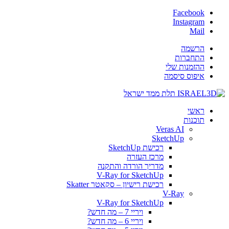
Facebook
Instagram
Mail
הרשמה
התחברות
ההזמנות שלי
איפוס סיסמה
ראשי
תוכנות
Veras AI
SketchUp
רכישת SketchUp
מרכז העזרה
מדריך הורדה והתקנה
V-Ray for SketchUp
רכישת רישיון – סקאטר Skatter
V-Ray
V-Ray for SketchUp
ויריי 7 – מה חדש?
ויריי 6 – מה חדש?