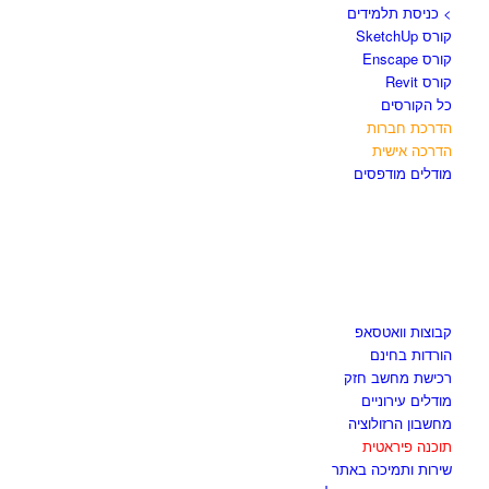
> כניסת תלמידים
קורס SketchUp
קורס Enscape
קורס Revit
כל הקורסים
הדרכת חברות
הדרכה אישית
מודלים מודפסים
לגזור ולשמור
קבוצות וואטסאפ
הורדות בחינם
רכישת מחשב חזק
מודלים עירוניים
מחשבון הרזולוציה
תוכנה פיראטית
שירות ותמיכה באתר