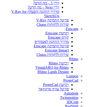
ויריי 5 – מה חדש?
ויריי Next – מה חדש?
מדריך התקנה והפעלה V-Ray for
SketchUp
פורטל התמיכה V-Ray
שירות ללקוחות Chaos
Enscape
רכישת Enscape
קורס Enscape
מדריך התקנה לאנסקייפ
פורטל התמיכה Enscape
Enscape Impact
שירות ללקוחות Chaos
Rhino
רכישת Rhino
VisualARQ for Rhino
Rhino Lands Design
Lumion
ProgeCad
רכישת ProgeCad
פורטל עזרה פרוגקאד
Autodesk
Twinmotion
3DCoat
RedShift