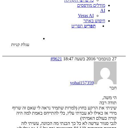
כל ערוצי הקהילה
דלים מודפסים
Veras AI
פוש באתר
תפריט
תפריט
עגלת קניות
#9621
yohai157359
ה
ת הרקע בחוץ (למרות שתמיד נראה לי שאם זה שרוף
כאילו לא עבדתי עליו, בלי להתייחס באמת למה היה
לם האמיתי)
ור עדשה לא כל כך הבנתי מה הכוונה, עשיתי לזה