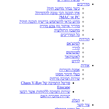
ריכים
כיצד נבחר מחשב חזק?
איזו תוכנה הכי טובה להדמיות?‎‎
PC או MAC?
מדוע כדאי להשתמש ברישיון תוכנה חוקי?
מדריך איתור גוון צבע מדויק
מחשבון הרזולוציה
כל המדריכים
רדות
לסקצ'אפ
לויריי
לפוטושופ
לאוטוקאד
לרויט
דות
אמנת השירות
בעלי חיבור מסונן
שירות תמיכה מרחוק
פורטל התמיכה של Chaos V-Ray
Enscape
שירות ותמיכה ללקוחות אשר רכשו
ישירות מחברת האם
הבלוג
ר קשר