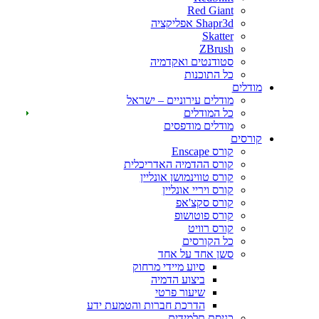
Red Giant
Shapr3d אפליקציה
Skatter
ZBrush
סטודנטים ואקדמיה
כל התוכנות
דלים
מודלים עירוניים – ישראל
כל המודלים
מודלים מודפסים
רסים
קורס Enscape
קורס ההדמיה האדריכלית
קורס טווינמושן אונליין
קורס ויריי אונליין
קורס סקצ'אפ
קורס פוטושופ
קורס רוויט
כל הקורסים
סשן אחד על אחד
סיוע מיידי מרחוק
ביצוע הדמיה
שיעור פרטי
הדרכת חברות והטמעת ידע
כניסת תלמידים