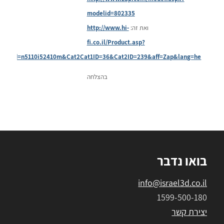
modelid=802335
ואת זה:
http://www.hi-
fi.co.il/Product.asp?
Pid=n5110i52410m&Cat2Cat1ID=36&Cat2ID=239&aff=Zap&lang=he
בהצלחה
בואו נדבר
info@israel3d.co.il
1599-500-180
יצירת קשר