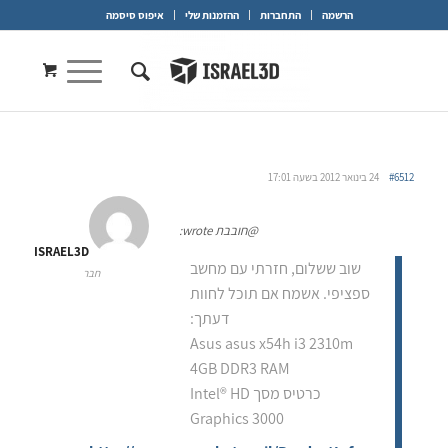
הרשמה
התחברות
ההזמנות שלי
איפוס סיסמה
#6512
24 בינואר 2012 בשעה 17:01
@חובבת wrote:
ISRAEL3D
שוב ששלום, חזרתי עם מחשב
חבר
ספציפי. אשמח אם תוכל לחוות
דעתך:
Asus asus x54h i3 2310m
4GB DDR3 RAM
כרטיס מסך Intel® HD
Graphics 3000