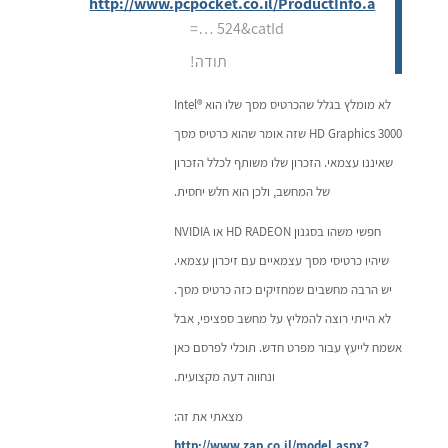
http://www.pcpocket.co.il/ProductInfo.a
… 524&catId=
תודה!
לא מומלץ בגלל שהכרטיס מסך שלו הוא Intel®
HD Graphics 3000 שזה אומר שהוא כרטיס מסך
שאיננו עצמאי. הזכרון שלו משותף לכלל הזכרון
של המחשב, ולכן הוא חלש יחסית.
חפשי משהו בסגנון HD RADEON או NVIDIA
שיהיו כרטיסי מסך עצמאיים עם זיכרון עצמאי.
יש הרבה מחשבים שמחזיקים כזה כרטיס מסך.
לא הייתי רוצה להמליץ על מחשב ספציפי, אבל
אשמח לייעץ עבור מפרט חדש. תוכלי לפרסם כאן
ונחווה דעה מקצועית.
מצאתי את זה:
http://www.zap.co.il/model.aspx?