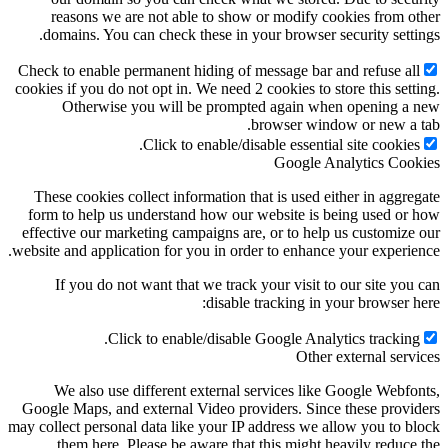
reasons we are not able to show or modify cooki
domains. You can check these in your browser secu
Check to enable permanent hiding of message bar and 
cookies if you do not opt in. We need 2 cookies to store
Otherwise you will be prompted again when 
browser window 
Click to enable/disable essential si
Google Anal
These cookies collect information that is used eithe
form to help us understand how our website is bein
effective our marketing campaigns are, or to help us
website and application for you in order to enhance yo
If you do not want that we track your visit to ou
disable tracking in your
Click to enable/disable Google Analytic
Other ext
We also use different external services like Go
Google Maps, and external Video providers. Since th
may collect personal data like your IP address we allo
them here. Please be aware that this might heav