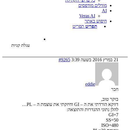
כל ערוצי הקהילה
דלים מודפסים
Veras AI
פוש באתר
תפריט
תפריט
עגלת קניות
#9265
eddie
,
– GI וחיזקתי את עוצמת ה – PL…
ני ההגדרות והתוצאה: