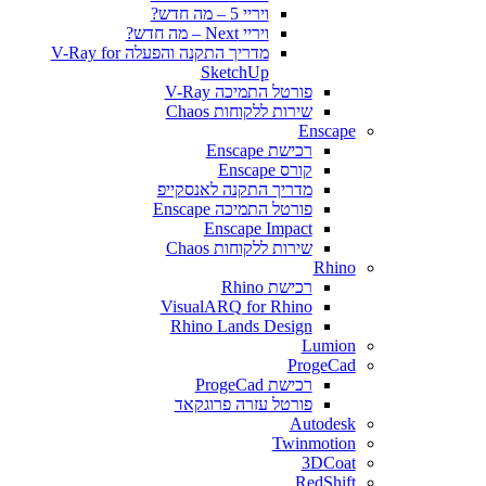
ויריי 5 – מה חדש?
ויריי Next – מה חדש?
מדריך התקנה והפעלה V-Ray for
SketchUp
פורטל התמיכה V-Ray
שירות ללקוחות Chaos
Enscape
רכישת Enscape
קורס Enscape
מדריך התקנה לאנסקייפ
פורטל התמיכה Enscape
Enscape Impact
שירות ללקוחות Chaos
Rhino
רכישת Rhino
VisualARQ for Rhino
Rhino Lands Design
Lumion
ProgeCad
רכישת ProgeCad
פורטל עזרה פרוגקאד
Autodesk
Twinmotion
3DCoat
RedShift