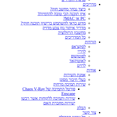
ריכים
כיצד נבחר מחשב חזק?
איזו תוכנה הכי טובה להדמיות?‎‎
PC או MAC?
מדוע כדאי להשתמש ברישיון תוכנה חוקי?
מדריך איתור גוון צבע מדויק
מחשבון הרזולוציה
כל המדריכים
רדות
לסקצ'אפ
לויריי
לפוטושופ
לאוטוקאד
לרויט
דות
אמנת השירות
בעלי חיבור מסונן
שירות תמיכה מרחוק
פורטל התמיכה של Chaos V-Ray
Enscape
שירות ותמיכה ללקוחות אשר רכשו
ישירות מחברת האם
הבלוג
ר קשר