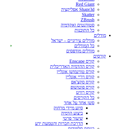
Red Giant
Shapr3d אפליקציה
Skatter
ZBrush
סטודנטים ואקדמיה
כל התוכנות
דלים
מודלים עירוניים – ישראל
כל המודלים
מודלים מודפסים
רסים
קורס Enscape
קורס ההדמיה האדריכלית
קורס טווינמושן אונליין
קורס ויריי אונליין
קורס סקצ'אפ
קורס פוטושופ
קורס רוויט
כל הקורסים
סשן אחד על אחד
סיוע מיידי מרחוק
ביצוע הדמיה
שיעור פרטי
הדרכת חברות והטמעת ידע
כניסת תלמידים