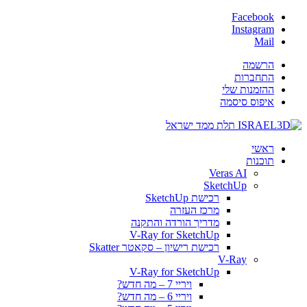
Facebook
Instagram
Mail
הרשמה
התחברות
ההזמנות שלי
איפוס סיסמה
ראשי
תוכנות
Veras AI
SketchUp
רכישת SketchUp
מרכז העזרה
מדריך הורדה והתקנה
V-Ray for SketchUp
רכישת רישיון – סקאטר Skatter
V-Ray
V-Ray for SketchUp
ויריי 7 – מה חדש?
ויריי 6 – מה חדש?