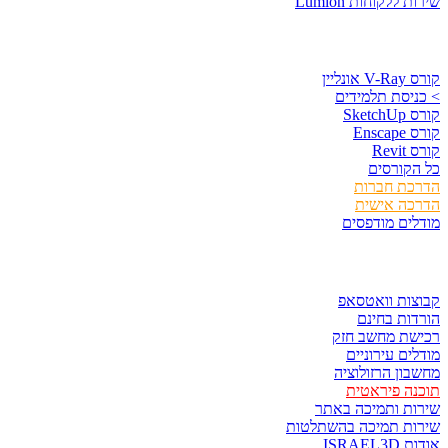
שירות ללקוחות Lumion
קורסים וספרים
קורס V-Ray אונליין
> כניסת תלמידים
קורס SketchUp
קורס Enscape
קורס Revit
כל הקורסים
הדרכת חברות
הדרכה אישית
מודלים מודפסים
לגזור ולשמור
קבוצות וואטסאפ
הורדות בחינם
רכישת מחשב חזק
מודלים עירוניים
מחשבון הרזולוציה
תוכנה פיראטית
שירות ותמיכה באתר
שירות תמיכה בהשתלטות
אודות ISRAEL3D