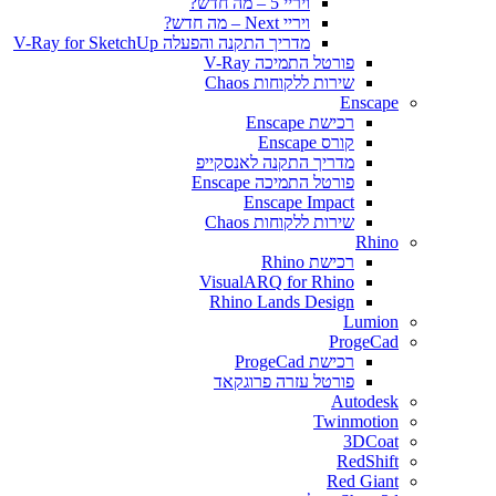
ויריי 5 – מה חדש?
ויריי Next – מה חדש?
מדריך התקנה והפעלה V-Ray for SketchUp
פורטל התמיכה V-Ray
שירות ללקוחות Chaos
Enscape
רכישת Enscape
קורס Enscape
מדריך התקנה לאנסקייפ
פורטל התמיכה Enscape
Enscape Impact
שירות ללקוחות Chaos
Rhino
רכישת Rhino
VisualARQ for Rhino
Rhino Lands Design
Lumion
ProgeCad
רכישת ProgeCad
פורטל עזרה פרוגקאד
Autodesk
Twinmotion
3DCoat
RedShift
Red Giant