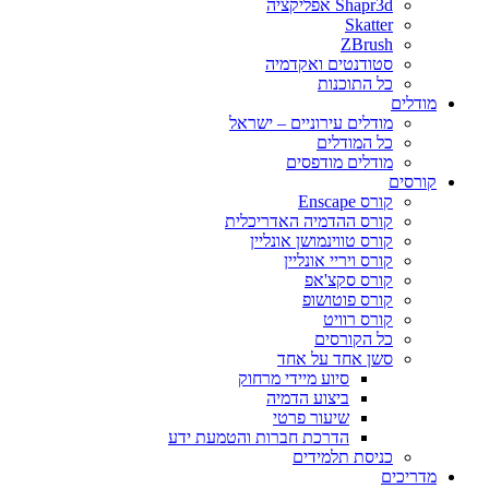
Shapr3d אפליקציה
Skatter
ZBrush
סטודנטים ואקדמיה
כל התוכנות
מודלים
מודלים עירוניים – ישראל
כל המודלים
מודלים מודפסים
קורסים
קורס Enscape
קורס ההדמיה האדריכלית
קורס טווינמושן אונליין
קורס ויריי אונליין
קורס סקצ'אפ
קורס פוטושופ
קורס רוויט
כל הקורסים
סשן אחד על אחד
סיוע מיידי מרחוק
ביצוע הדמיה
שיעור פרטי
הדרכת חברות והטמעת ידע
כניסת תלמידים
מדריכים