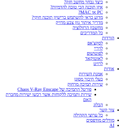
כיצד נבחר מחשב חזק?
איזו תוכנה הכי טובה להדמיות?‎‎
PC או MAC?
מדוע כדאי להשתמש ברישיון תוכנה חוקי?
מדריך איתור גוון צבע מדויק
מחשבון הרזולוציה
כל המדריכים
הורדות
לסקצ'אפ
לויריי
לפוטושופ
לאוטוקאד
לרויט
אודות
אמנת השירות
בעלי חיבור מסונן
שירות תמיכה מרחוק
פורטל התמיכה של Chaos V-Ray Enscape
שירות ותמיכה ללקוחות אשר רכשו ישירות מחברת
האם
הבלוג
צור קשר
כל ערוצי הקהילה
מודלים מודפסים
AI