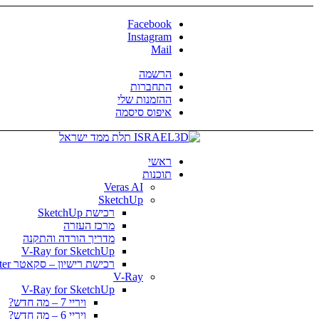
Facebook
Instagram
Mail
הרשמה
התחברות
ההזמנות שלי
איפוס סיסמה
ראשי
תוכנות
Veras AI
SketchUp
רכישת SketchUp
מרכז העזרה
מדריך הורדה והתקנה
V-Ray for SketchUp
רכישת רישיון – סקאטר Skatter
V-Ray
V-Ray for SketchUp
ויריי 7 – מה חדש?
ויריי 6 – מה חדש?