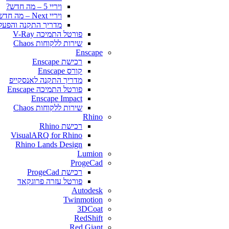
ויריי 5 – מה חדש?
ויריי Next – מה חדש?
מדריך התקנה והפעלה y for SketchUp
פורטל התמיכה V-Ray
שירות ללקוחות Chaos
Enscape
רכישת Enscape
קורס Enscape
מדריך התקנה לאנסקייפ
פורטל התמיכה Enscape
Enscape Impact
שירות ללקוחות Chaos
Rhino
רכישת Rhino
VisualARQ for Rhino
Rhino Lands Design
Lumion
ProgeCad
רכישת ProgeCad
פורטל עזרה פרוגקאד
Autodesk
Twinmotion
3DCoat
RedShift
Red Giant