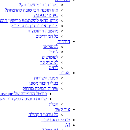
כיצד נבחר מחשב חזק?
איזו תוכנה הכי טובה להדמיות?‎‎
PC או MAC?
מדוע כדאי להשתמש ברישיון תוכנה
מדריך איתור גוון צבע מדויק
מחשבון הרזולוציה
כל המדריכים
הורדות
לסקצ'אפ
לויריי
לפוטושופ
לאוטוקאד
לרויט
אודות
אמנת השירות
בעלי חיבור מסונן
שירות תמיכה מרחוק
פורטל התמיכה של Chaos V-Ray Enscape
שירות ותמיכה ללקוחות אש
הבלוג
צור קשר
כל ערוצי הקהילה
מודלים מודפסים
AI