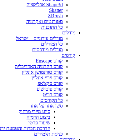
Shapr3d אפליקציה
Skatter
ZBrush
סטודנטים ואקדמיה
כל התוכנות
מודלים
מודלים עירוניים – ישראל
כל המודלים
מודלים מודפסים
קורסים
קורס Enscape
קורס ההדמיה האדריכלית
קורס טווינמושן אונליין
קורס ויריי אונליין
קורס סקצ'אפ
קורס פוטושופ
קורס רוויט
כל הקורסים
סשן אחד על אחד
סיוע מיידי מרחוק
ביצוע הדמיה
שיעור פרטי
הדרכת חברות והטמעת ידע
כניסת תלמידים
מדריכים