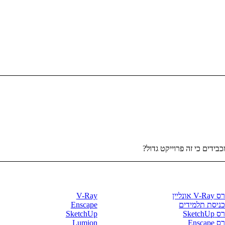
בידים כי זה פרוייקט גדול?
רסים וספרים
חנות התוכנות
V- אונליין
V-Ray
כניסת תלמידים
Enscape
SketchU
SketchUp
Enscape
Lumion