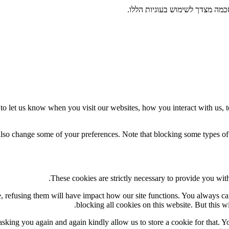
מה מצדך לשימוש בעוגיות הללו.
o let us know when you visit our websites, how you interact with us, t
 also change some of your preferences. Note that blocking some types o
These cookies are strictly necessary to provide you with
te, refusing them will have impact how our site functions. You always c
blocking all cookies on this website. But this w
sking you again and again kindly allow us to store a cookie for that. You