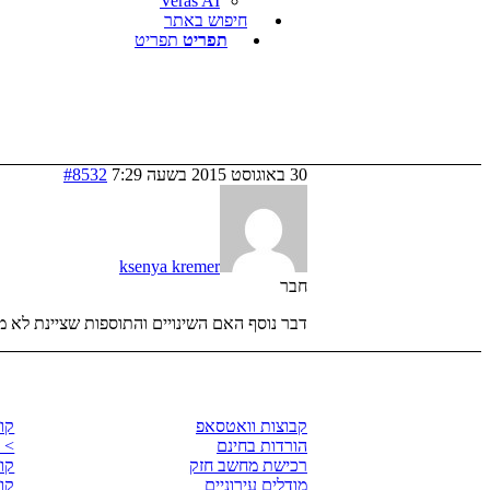
Veras AI
חיפוש באתר
תפריט
תפריט
30 באוגוסט 2015 בשעה 7:29
#8532
ksenya kremer
חבר
דבר נוסף האם השינויים והתוספות שציינת לא מכ
לגזור ולשמור
קו
קבוצות וואטסאפ
קורס Ray
הורדות בחינם
> 
רכישת מחשב חזק
קורס p
מודלים עירוניים
קורס 