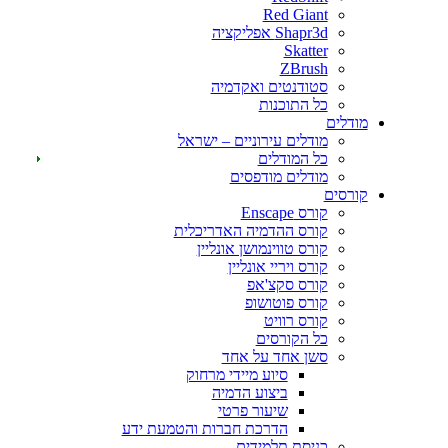
Red Giant
Shapr3d אפליקציה
Skatter
ZBrush
סטודנטים ואקדמיה
כל התוכנות
דלים
מודלים עירוניים – ישראל
כל המודלים
מודלים מודפסים
רסים
קורס Enscape
קורס ההדמיה האדריכלית
קורס טווינמושן אונליין
קורס ויריי אונליין
קורס סקצ'אפ
קורס פוטושופ
קורס רוויט
כל הקורסים
סשן אחד על אחד
סיוע מיידי מרחוק
ביצוע הדמיה
שיעור פרטי
הדרכת חברות והטמעת ידע
כניסת תלמידים