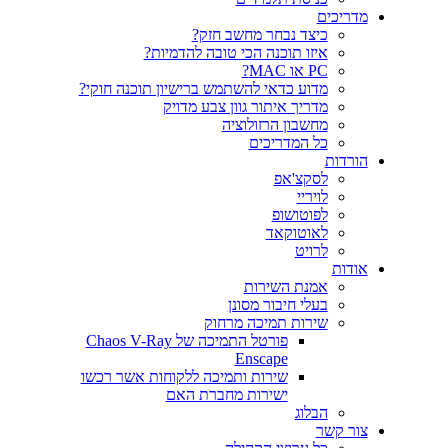
ריכים
כיצד נבחר מחשב חזק?
איזו תוכנה הכי טובה להדמיות?‎‎
PC או MAC?
מדוע כדאי להשתמש ברישיון תוכנה חוקי?
מדריך איתור גוון צבע מדויק
מחשבון הרזולוציה
כל המדריכים
רדות
לסקצ'אפ
לויריי
לפוטושופ
לאוטוקאד
לרויט
דות
אמנת השירות
בעלי חיבור מסונן
שירות תמיכה מרחוק
פורטל התמיכה של Chaos V-Ray
Enscape
שירות ותמיכה ללקוחות אשר רכשו
ישירות מחברת האם
הבלוג
ר קשר