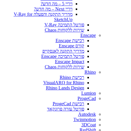
ויריי 5 – מה חדש?
ויריי Next – מה חדש?
מדריך התקנה והפעלה V-Ray for
SketchUp
פורטל התמיכה V-Ray
שירות ללקוחות Chaos
Enscape
רכישת Enscape
קורס Enscape
מדריך התקנה לאנסקייפ
פורטל התמיכה Enscape
Enscape Impact
שירות ללקוחות Chaos
Rhino
רכישת Rhino
VisualARQ for Rhino
Rhino Lands Design
Lumion
ProgeCad
רכישת ProgeCad
פורטל עזרה פרוגקאד
Autodesk
Twinmotion
3DCoat
RedShift