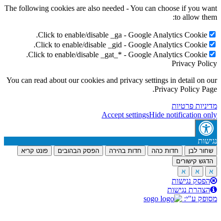
The following cookies are also needed - You can choos
Click to enable/disable _ga - Google Analyt
Click to enable/disable _gid - Google Analyt
Click to enable/disable _gat_* - Google Analyt
P
You can read about our cookies and privacy settings in
Privac
ת
Accept settings
Hide not
דות כהה
חדות בהירה
הפסק הבהובים
פונט קריא
ת
ות