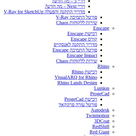
ויריי 5 – מה חדש?
ויריי Next – מה חדש?
מדריך התקנה והפעלה V-Ray for SketchUp
פורטל התמיכה V-Ray
שירות ללקוחות Chaos
Enscape
רכישת Enscape
קורס Enscape
מדריך התקנה לאנסקייפ
פורטל התמיכה Enscape
Enscape Impact
שירות ללקוחות Chaos
Rhino
רכישת Rhino
VisualARQ for Rhino
Rhino Lands Design
Lumion
ProgeCad
רכישת ProgeCad
פורטל עזרה פרוגקאד
Autodesk
Twinmotion
3DCoat
RedShift
Red Giant