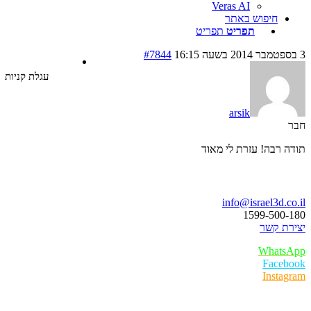
Veras AI
חיפוש באתר
תפריט
תפריט
#7844
עגלת קניות
arsik
 רבה! עזרת לי מאוד
ו נדבר
info@israel3d.c
1599-500
ת קשר
Whats
Faceb
Insta
ר לקוחות