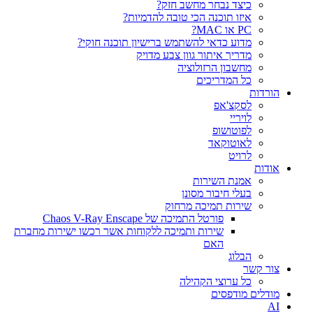
כיצד נבחר מחשב חזק?
איזו תוכנה הכי טובה להדמיות?‎‎
PC או MAC?
מדוע כדאי להשתמש ברישיון תוכנה חוקי?
מדריך איתור גוון צבע מדויק
מחשבון הרזולוציה
כל המדריכים
הורדות
לסקצ'אפ
לויריי
לפוטושופ
לאוטוקאד
לרויט
אודות
אמנת השירות
בעלי חיבור מסונן
שירות תמיכה מרחוק
פורטל התמיכה של Chaos V-Ray Enscape
שירות ותמיכה ללקוחות אשר רכשו ישירות מחברת
האם
הבלוג
צור קשר
כל ערוצי הקהילה
מודלים מודפסים
AI