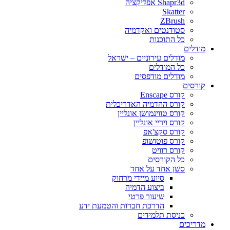
Shapr3d אפליקציה
Skatter
ZBrush
סטודנטים ואקדמיה
כל התוכנות
מודלים
מודלים עירוניים – ישראל
כל המודלים
מודלים מודפסים
קורסים
קורס Enscape
קורס ההדמיה האדריכלית
קורס טווינמושן אונליין
קורס ויריי אונליין
קורס סקצ'אפ
קורס פוטושופ
קורס רוויט
כל הקורסים
סשן אחד על אחד
סיוע מיידי מרחוק
ביצוע הדמיה
שיעור פרטי
הדרכת חברות והטמעת ידע
כניסת תלמידים
מדריכים