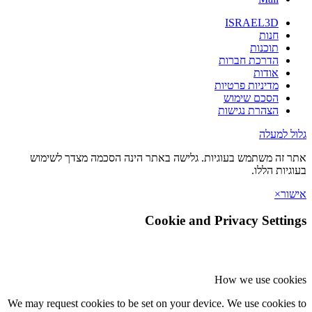
ISRAEL3D
חנות
תוכנות
הדרכת חברות
אודות
מדיניות פרטיות
הסכם שימוש
הצהרת נגישות
 למעלה
זה משתמש בעוגיות. גלישה באתר הינה הסכמה מצדך לשימוש
יות הללו.
ר
×
Cookie and Privacy Setti
How we use coo
We may request cookies to be set on your device. We use cookie