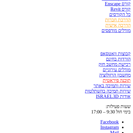
Ens
Rev
קורסים
כת חברות
כה אישית
ים מודפסים
ר ולשמור
ות וואטסאפ
ות בחינם
שת מחשב חזק
ים עירוניים
ון הרזולוציה
ה פיראטית
ת ותמיכה באתר
ות תמיכה בהשתלטות
ISRAE
 פעילות:
9:3 – 17:00
Facebook
Instagram
Mail