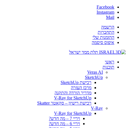
Facebook
Instagram
Mail
הרשמה
התחברות
ההזמנות שלי
איפוס סיסמה
ראשי
תוכנות
Veras AI
SketchUp
רכישת SketchUp
מרכז העזרה
מדריך הורדה והתקנה
V-Ray for SketchUp
רכישת רישיון – סקאטר Skatter
V-Ray
V-Ray for SketchUp
ויריי 7 – מה חדש?
ויריי 6 – מה חדש?