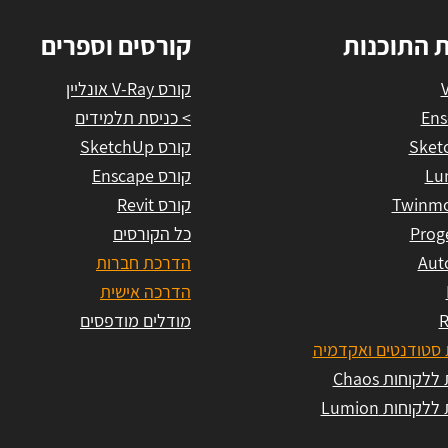
ת התוכנות
קורסים וספרים
קורס V-Ray אונליין
Ens
> כניסת תלמידים
Sket
קורס SketchUp
Lu
קורס Enscape
Twinmo
קורס Revit
Prog
כל הקורסים
Aut
הדרכת חברות
הדרכה אישית
R
מודלים מודפסים
סטודנטים ואקדמיה
לקוחות Chaos
לקוחות Lumion