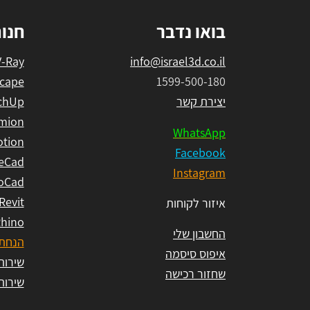
בואו נדבר
חנו
V-Ray
info@israel3d.co.il
cape
1599-500-180
יצירת קשר
chUp
mion
WhatsApp
tion
Facebook
eCad
Instagram
oCad
Revit
איזור לקוחות
hino
החשבון שלי
הנחת 
איפוס סיסמה
שירות ל
שחזור רכישה
שירות ל