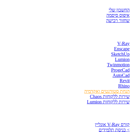
החשבון שלי
איפוס סיסמה
שחזור רכישה
חנות התוכנות
V-Ray
Enscape
SketchUp
Lumion
Twinmotion
ProgeCad
AutoCad
Revit
Rhino
הנחת סטודנטים ואקדמיה
שירות ללקוחות Chaos
שירות ללקוחות Lumion
קורסים וספרים
קורס V-Ray אונליין
> כניסת תלמידים