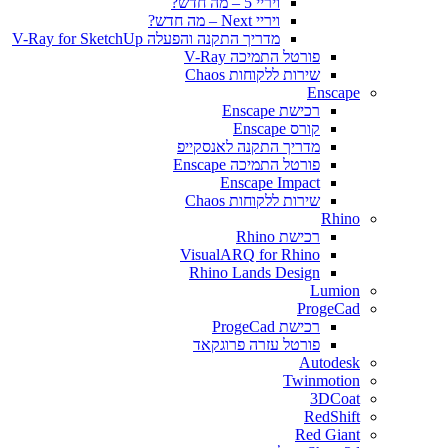
ויריי 5 – מה חדש?
ויריי Next – מה חדש?
מדריך התקנה והפעלה V-Ray for SketchUp
פורטל התמיכה V-Ray
שירות ללקוחות Chaos
Enscape
רכישת Enscape
קורס Enscape
מדריך התקנה לאנסקייפ
פורטל התמיכה Enscape
Enscape Impact
שירות ללקוחות Chaos
Rhino
רכישת Rhino
VisualARQ for Rhino
Rhino Lands Design
Lumion
ProgeCad
רכישת ProgeCad
פורטל עזרה פרוגקאד
Autodesk
Twinmotion
3DCoat
RedShift
Red Giant