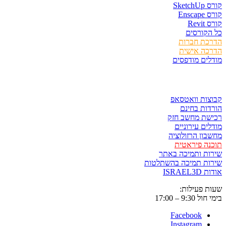
קורס SketchUp
קורס Enscape
קורס Revit
כל הקורסים
הדרכת חברות
הדרכה אישית
מודלים מודפסים
לגזור ולשמור
קבוצות וואטסאפ
הורדות בחינם
רכישת מחשב חזק
מודלים עירוניים
מחשבון הרזולוציה
תוכנה פיראטית
שירות ותמיכה באתר
שירות תמיכה בהשתלטות
אודות ISRAEL3D
שעות פעילות:
בימי חול 9:30 – 17:00
Facebook
Instagram