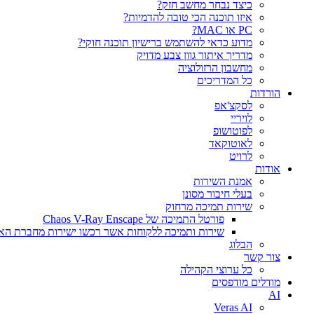
כיצד נבחר מחשב חזק?
איזו תוכנה הכי טובה להדמיות?‎‎
PC או MAC?
מדוע כדאי להשתמש ברישיון תוכנה חוקי?
מדריך איתור גוון צבע מדויק
מחשבון הרזולוציה
כל המדריכים
הורדות
לסקצ'אפ
לויריי
לפוטושופ
לאוטוקאד
לרויט
אודות
אמנת השירות
בעלי חיבור מסונן
שירות תמיכה מרחוק
פורטל התמיכה של Chaos V-Ray Enscape
שירות ותמיכה ללקוחות אשר רכשו ישירות מחברת הא
הבלוג
צור קשר
כל ערוצי הקהילה
מודלים מודפסים
AI
Veras AI