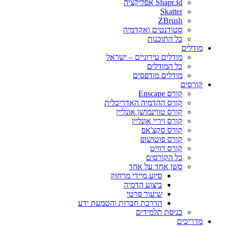
Shapr3d אפליקציה
Skatter
ZBrush
סטודנטים ואקדמיה
כל התוכנות
מודלים
מודלים עירוניים – ישראל
כל המודלים
מודלים מודפסים
קורסים
קורס Enscape
קורס ההדמיה האדריכלית
קורס טווינמושן אונליין
קורס ויריי אונליין
קורס סקצ'אפ
קורס פוטושופ
קורס רוויט
כל הקורסים
סשן אחד על אחד
סיוע מיידי מרחוק
ביצוע הדמיה
שיעור פרטי
הדרכת חברות והטמעת ידע
כניסת תלמידים
מדריכים