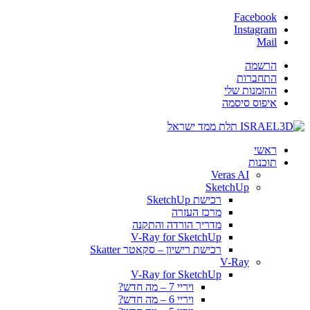
Facebook
Instagram
Mail
הרשמה
התחברות
ההזמנות שלי
איפוס סיסמה
ראשי
תוכנות
Veras AI
SketchUp
רכישת SketchUp
מרכז העזרה
מדריך הורדה והתקנה
V-Ray for SketchUp
רכישת רישיון – סקאטר Skatter
V-Ray
V-Ray for SketchUp
ויריי 7 – מה חדש?
ויריי 6 – מה חדש?