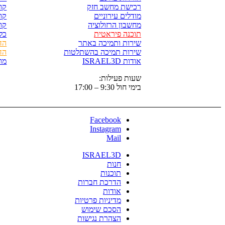
רכישת מחשב חזק
קורס p
מודלים עירוניים
קורס 
מחשבון הרזולוציה
קורס
תוכנה פיראטית
כל
שירות ותמיכה באתר
הד
שירות תמיכה בהשתלטות
הד
אודות ISRAEL3D
מו
שעות פעילות:
בימי חול 9:30 – 17:00
Facebook
Instagram
Mail
ISRAEL3D
חנות
תוכנות
הדרכת חברות
אודות
מדיניות פרטיות
הסכם שימוש
הצהרת נגישות