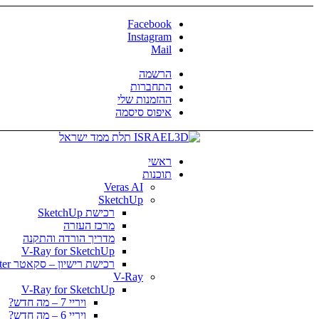
Facebook
Instagram
Mail
הרשמה
התחברות
ההזמנות שלי
איפוס סיסמה
ראשי
תוכנות
Veras AI
SketchUp
רכישת SketchUp
מרכז העזרה
מדריך הורדה והתקנה
V-Ray for SketchUp
רכישת רישיון – סקאטר Skatter
V-Ray
V-Ray for SketchUp
ויריי 7 – מה חדש?
ויריי 6 – מה חדש?