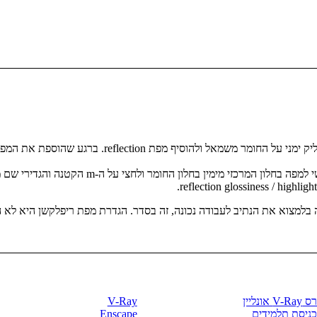
לשאלתך: בחלון החומרים של הויריי יש ללחוץ קליק ימני על
מצוא את הנתיב לעבודה נכונה, זה בסדר. הגדרת מפת ריפלקשן היא לא הדבר
רסים וספרים
חנות התוכנות
V- אונליין
V-Ray
כניסת תלמידים
Enscape