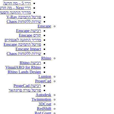
ויריי 5 – מה חדש?
ויריי Next – מה חדש?
מדריך התקנה והפעלה y for SketchUp
פורטל התמיכה V-Ray
שירות ללקוחות Chaos
Enscape
רכישת Enscape
קורס Enscape
מדריך התקנה לאנסקייפ
פורטל התמיכה Enscape
Enscape Impact
שירות ללקוחות Chaos
Rhino
רכישת Rhino
VisualARQ for Rhino
Rhino Lands Design
Lumion
ProgeCad
רכישת ProgeCad
פורטל עזרה פרוגקאד
Autodesk
Twinmotion
3DCoat
RedShift
Red Giant