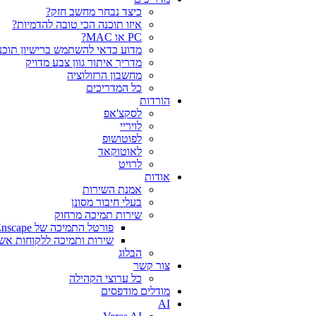
כיצד נבחר מחשב חזק?
איזו תוכנה הכי טובה להדמיות?‎‎
PC או MAC?
מדוע כדאי להשתמש ברישיון תוכנה
מדריך איתור גוון צבע מדויק
מחשבון הרזולוציה
כל המדריכים
הורדות
לסקצ'אפ
לויריי
לפוטושופ
לאוטוקאד
לרויט
אודות
אמנת השירות
בעלי חיבור מסונן
שירות תמיכה מרחוק
פורטל התמיכה של Chaos V-Ray Enscape
שירות ותמיכה ללקוחות אש
הבלוג
צור קשר
כל ערוצי הקהילה
מודלים מודפסים
AI