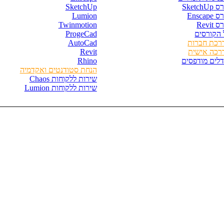
SketchU
SketchUp
Enscape
Lumion
 Revit
Twinmotion
 הקורסים
ProgeCad
רכת חברות
AutoCad
רכה אישית
Revit
דלים מודפסים
Rhino
הנחת סטודנטים ואקדמיה
שירות ללקוחות Chaos
שירות ללקוחות Lumion