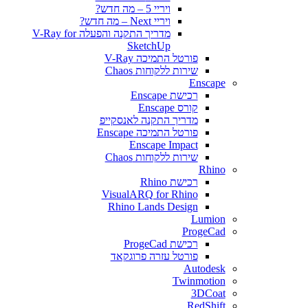
ויריי 5 – מה חדש?
ויריי Next – מה חדש?
מדריך התקנה והפעלה V-Ray for
SketchUp
פורטל התמיכה V-Ray
שירות ללקוחות Chaos
Enscape
רכישת Enscape
קורס Enscape
מדריך התקנה לאנסקייפ
פורטל התמיכה Enscape
Enscape Impact
שירות ללקוחות Chaos
Rhino
רכישת Rhino
VisualARQ for Rhino
Rhino Lands Design
Lumion
ProgeCad
רכישת ProgeCad
פורטל עזרה פרוגקאד
Autodesk
Twinmotion
3DCoat
RedShift