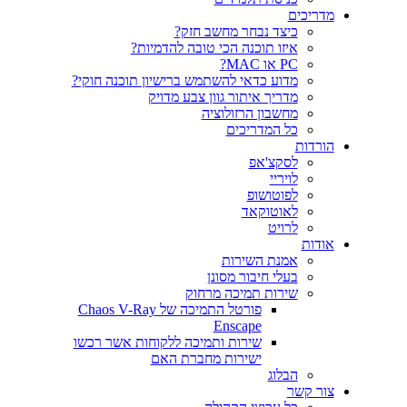
ריכים
כיצד נבחר מחשב חזק?
איזו תוכנה הכי טובה להדמיות?‎‎
PC או MAC?
מדוע כדאי להשתמש ברישיון תוכנה חוקי?
מדריך איתור גוון צבע מדויק
מחשבון הרזולוציה
כל המדריכים
רדות
לסקצ'אפ
לויריי
לפוטושופ
לאוטוקאד
לרויט
דות
אמנת השירות
בעלי חיבור מסונן
שירות תמיכה מרחוק
פורטל התמיכה של Chaos V-Ray
Enscape
שירות ותמיכה ללקוחות אשר רכשו
ישירות מחברת האם
הבלוג
ר קשר