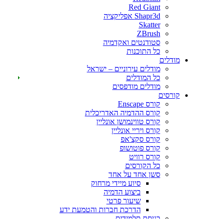
Red Giant
Shapr3d אפליקציה
Skatter
ZBrush
סטודנטים ואקדמיה
כל התוכנות
דלים
מודלים עירוניים – ישראל
כל המודלים
מודלים מודפסים
רסים
קורס Enscape
קורס ההדמיה האדריכלית
קורס טווינמושן אונליין
קורס ויריי אונליין
קורס סקצ'אפ
קורס פוטושופ
קורס רוויט
כל הקורסים
סשן אחד על אחד
סיוע מיידי מרחוק
ביצוע הדמיה
שיעור פרטי
הדרכת חברות והטמעת ידע
כניסת תלמידים