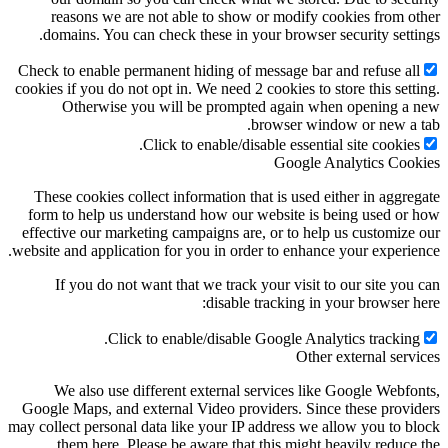
reasons we are not able to show or modify cooki
domains. You can check these in your browser secu
Check to enable permanent hiding of message bar and 
cookies if you do not opt in. We need 2 cookies to store
Otherwise you will be prompted again when 
browser window 
Click to enable/disable essential si
Google Anal
These cookies collect information that is used eithe
form to help us understand how our website is bein
effective our marketing campaigns are, or to help us
website and application for you in order to enhance yo
If you do not want that we track your visit to ou
disable tracking in your
Click to enable/disable Google Analytic
Other ext
We also use different external services like Go
Google Maps, and external Video providers. Since th
may collect personal data like your IP address we allo
them here. Please be aware that this might heav