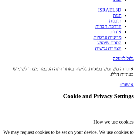
ISRAEL3D
חנות
תוכנות
הדרכת חברות
אודות
מדיניות פרטיות
הסכם שימוש
הצהרת נגישות
 למעלה
זה משתמש בעוגיות. גלישה באתר הינה הסכמה מצדך לשימוש
יות הללו.
ר
×
Cookie and Privacy Setti
How we use coo
We may request cookies to be set on your device. We use cookie