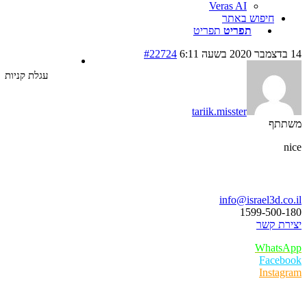
Veras AI
חיפוש באתר
תפריט
תפריט
#22724
עגלת קניות
tariik.misster
תף
ו נדבר
info@israel3d.c
1599-500
ת קשר
Whats
Faceb
Insta
ר לקוחות