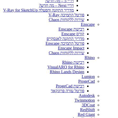
ויריי 5 – מה חדש?
ויריי Next – מה חדש?
מדריך התקנה והפעלה V-Ray for SketchUp
פורטל התמיכה V-Ray
שירות ללקוחות Chaos
Enscape
רכישת Enscape
קורס Enscape
מדריך התקנה לאנסקייפ
פורטל התמיכה Enscape
Enscape Impact
שירות ללקוחות Chaos
Rhino
רכישת Rhino
VisualARQ for Rhino
Rhino Lands Design
Lumion
ProgeCad
רכישת ProgeCad
פורטל עזרה פרוגקאד
Autodesk
Twinmotion
3DCoat
RedShift
Red Giant