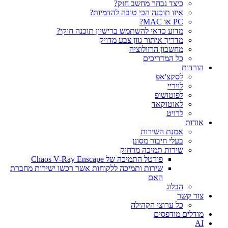
כיצד נבחר מחשב חזק?
איזו תוכנה הכי טובה להדמיות?‎‎
PC או MAC?
מדוע כדאי להשתמש ברישיון תוכנה חוקי?
מדריך איתור גוון צבע מדויק
מחשבון הרזולוציה
כל המדריכים
הורדות
לסקצ'אפ
לויריי
לפוטושופ
לאוטוקאד
לרויט
אודות
אמנת השירות
בעלי חיבור מסונן
שירות תמיכה מרחוק
פורטל התמיכה של Chaos V-Ray Enscape
שירות ותמיכה ללקוחות אשר רכשו ישירות מחברת
האם
הבלוג
צור קשר
כל ערוצי הקהילה
מודלים מודפסים
AI