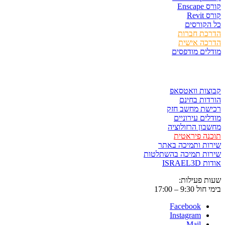
Ens
Rev
קורסים
כת חברות
כה אישית
ים מודפסים
ר ולשמור
ות וואטסאפ
ות בחינם
שת מחשב חזק
ים עירוניים
ון הרזולוציה
ה פיראטית
ת ותמיכה באתר
ות תמיכה בהשתלטות
ISRAE
 פעילות:
9:3 – 17:00
Facebook
Instagram
Mail