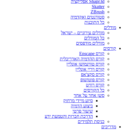
Shapr3d אפליקציה
Skatter
ZBrush
סטודנטים ואקדמיה
כל התוכנות
מודלים
מודלים עירוניים – ישראל
כל המודלים
מודלים מודפסים
קורסים
קורס Enscape
קורס ההדמיה האדריכלית
קורס טווינמושן אונליין
קורס ויריי אונליין
קורס סקצ'אפ
קורס פוטושופ
קורס רוויט
כל הקורסים
סשן אחד על אחד
סיוע מיידי מרחוק
ביצוע הדמיה
שיעור פרטי
הדרכת חברות והטמעת ידע
כניסת תלמידים
מדריכים