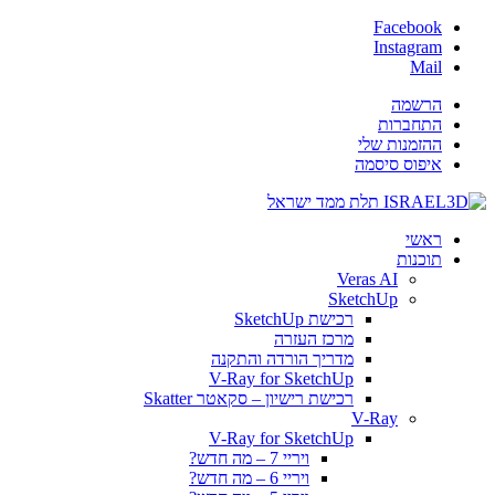
Facebook
Instagram
Mail
הרשמה
התחברות
ההזמנות שלי
איפוס סיסמה
ראשי
תוכנות
Veras AI
SketchUp
רכישת SketchUp
מרכז העזרה
מדריך הורדה והתקנה
V-Ray for SketchUp
רכישת רישיון – סקאטר Skatter
V-Ray
V-Ray for SketchUp
ויריי 7 – מה חדש?
ויריי 6 – מה חדש?