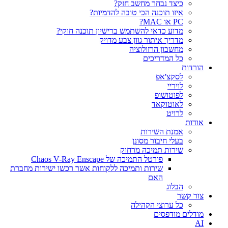
כיצד נבחר מחשב חזק?
איזו תוכנה הכי טובה להדמיות?‎‎
PC או MAC?
מדוע כדאי להשתמש ברישיון תוכנה חוקי?
מדריך איתור גוון צבע מדויק
מחשבון הרזולוציה
כל המדריכים
הורדות
לסקצ'אפ
לויריי
לפוטושופ
לאוטוקאד
לרויט
אודות
אמנת השירות
בעלי חיבור מסונן
שירות תמיכה מרחוק
פורטל התמיכה של Chaos V-Ray Enscape
שירות ותמיכה ללקוחות אשר רכשו ישירות מחברת
האם
הבלוג
צור קשר
כל ערוצי הקהילה
מודלים מודפסים
AI