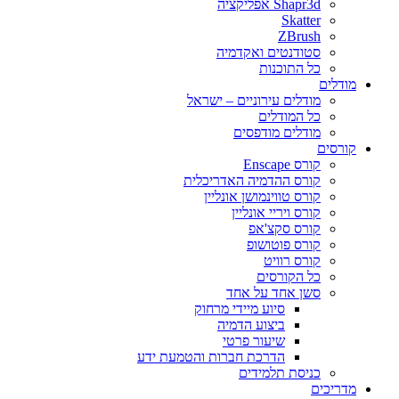
Shapr3d אפליקציה
Skatter
ZBrush
סטודנטים ואקדמיה
כל התוכנות
מודלים
מודלים עירוניים – ישראל
כל המודלים
מודלים מודפסים
קורסים
קורס Enscape
קורס ההדמיה האדריכלית
קורס טווינמושן אונליין
קורס ויריי אונליין
קורס סקצ'אפ
קורס פוטושופ
קורס רוויט
כל הקורסים
סשן אחד על אחד
סיוע מיידי מרחוק
ביצוע הדמיה
שיעור פרטי
הדרכת חברות והטמעת ידע
כניסת תלמידים
מדריכים