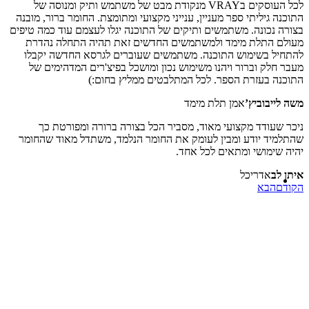
לכל העוסקים בVRAY מנקודת מבט של משתמש ותיק ומנוסה של
התוכנה גיליתי ספר מעניין, ענייני מקצועי ומתומצת. החומר ברור, מובנה
בצורה נכונה. משתמשים ותיקים של התוכנה יגלו לעצמם עוד כמה טיפים
מעולם התלת מימד ולמשתמשים החדשים זאת תהיה התחלה נהדרת
להתחיל בשימוש התוכנה. משתמשים שעוברים לגרסא החדשה יקבלו
מעבר חלק וברור ויהנו משימוש נכון ומושכל בפיצ'רים המדהימים של
התוכנה בעזרת הספר. לכל המתלבטים ממליץ בחום:)
משה לייבוביץ’
אמן תלת מימד
ניכר שעודד מקצועי מאוד, מסביר הכל בצורה ברורה ומפורטת כך
שהתלמיד יודע ומבין לעומק את החומר הנלמד, משתדל מאוד שהחומר
יהיה שימושי ומתאים לכל אחד.
איתן לב
אדריכל
הקודם
הבא