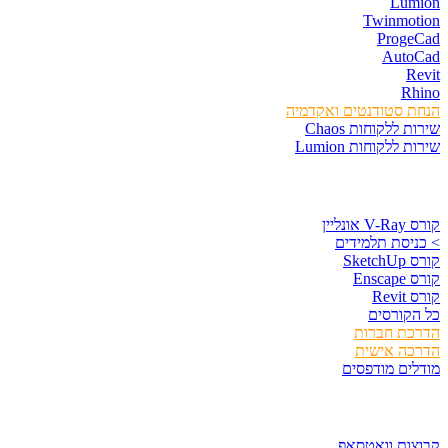
Lumion
Twinmotion
ProgeCad
AutoCad
Revit
Rhino
הנחת סטודנטים ואקדמיה
שירות ללקוחות Chaos
שירות ללקוחות Lumion
קורסים וספרים
קורס V-Ray אונליין
> כניסת תלמידים
קורס SketchUp
קורס Enscape
קורס Revit
כל הקורסים
הדרכת חברות
הדרכה אישית
מודלים מודפסים
לגזור ולשמור
קבוצות וואטסאפ