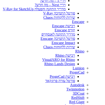
ויריי 5 – מה חדש?
ויריי Next – מה חדש?
מדריך התקנה והפעלה V-Ray for SketchUp
פורטל התמיכה V-Ray
שירות ללקוחות Chaos
Enscape
רכישת Enscape
קורס Enscape
מדריך התקנה לאנסקייפ
פורטל התמיכה Enscape
Enscape Impact
שירות ללקוחות Chaos
Rhino
רכישת Rhino
VisualARQ for Rhino
Rhino Lands Design
Lumion
ProgeCad
רכישת ProgeCad
פורטל עזרה פרוגקאד
Autodesk
Twinmotion
3DCoat
RedShift
Red Giant