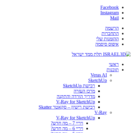
Facebook
Instagram
Mail
הרשמה
התחברות
ההזמנות שלי
איפוס סיסמה
ראשי
תוכנות
Veras AI
SketchUp
רכישת SketchUp
מרכז העזרה
מדריך הורדה והתקנה
V-Ray for SketchUp
רכישת רישיון – סקאטר Skatter
V-Ray
V-Ray for SketchUp
ויריי 7 – מה חדש?
ויריי 6 – מה חדש?