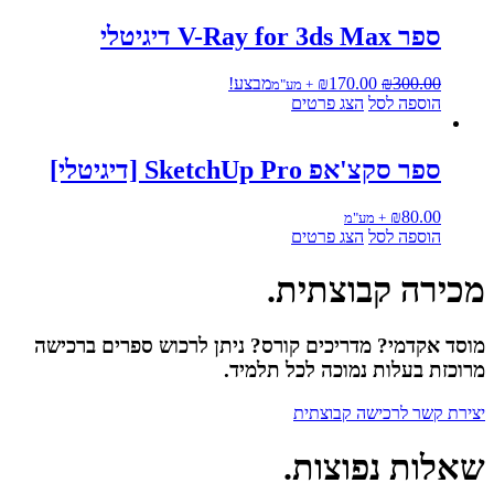
₪140.00.
₪300.00.
ספר V-Ray for 3ds Max דיגיטלי
המחיר
המחיר
300.00
₪
170.00
₪
מבצע!
+ מע"מ
המקורי
הנוכחי
הוספה לסל
הצג פרטים
היה:
הוא:
₪170.00.
₪300.00.
ספר סקצ'אפ SketchUp Pro [דיגיטלי]
₪
80.00
+ מע"מ
הוספה לסל
הצג פרטים
מכירה קבוצתית
.
מוסד אקדמי? מדריכים קורס? ניתן לרכוש ספרים ברכישה
מרוכזת בעלות נמוכה לכל תלמיד.
יצירת קשר לרכישה קבוצתית
שאלות נפוצות
.