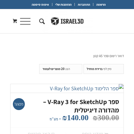
הרשמה
התחברות
ההזמנות שלי
איפוס סיסמה
דואר רשום ספר A5 קטן
מיין לפי
ברירת מחדל
הצג
20 מוצרים לעמוד
ספר V-Ray 3 for SketchUp –
מבצע!
מהדורה דיגיטלית
המחיר
המחיר
₪
140.00
₪
300.00
+ מע"מ
המקורי
הנוכחי
היה:
הוא:
מידע נוסף
הצג פרטים