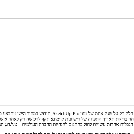
תנאים: המבצע תקף עד ה-30 ביוני 2023 בשעה 20:00 זמן ישרא
ר בדיקת תאריך התפוגה של רישיונות קיימים; תקף לרכישה רק לאחר אישו
גבלות אחרות עשויות לחול בהתאם להנחיות החברה העולמית – ט.ל.ח.; המ