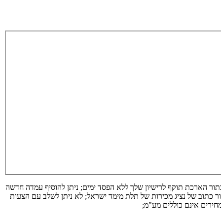
ל; ההנחה חלה רק על שנה אחת של מנוי SketchUp Pro; חידוש במחיר הישן מתבצע בתור הארכת תוקף לרישיון שלך ללא הפסד ימים; ניתן להוסיף עמדה חדשה
ר כתוב של נציג מכירות של תלת מימד ישראל; לא ניתן לשלב עם הצעות
חירים אינם כוללים מע"מ;