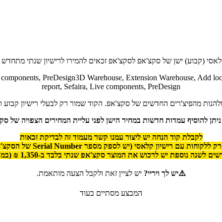
לאסי (קבוע) ישן של סקצ'אפ לסקצ'אפ זכאים להמירו לרישיון שנתי מתחדש עם
עלו בגרסאות ישנות של סקצ'אפ: gn3D Warehouse, Extension Warehouse, Add location, Generate
report, Sefaira, Live components, PreDesign
צ'רים החדשים של סקצ'אפ. הקוד שמור רק לבעלי רישיון קבוע ומאפשר לשדרג למנוי ro 2023
ניתן להוסיף עמדות חדשות במחיר הישן לפני עליית המחירים הצפויה של סק
לקבלת קוד הנחה יש ליצור עמנו קשר מעמוד זה לבדיקת זכאות
ות עם רישיון קלאסי (יש לספק מספר Serial Number של הסקצ'אפ הישן שלך)
שנה נוספת יש לרכוש את המוצר סקצ'אפ שנתי בלבד ב-1,350 ₪ (במקום 1,550 ₪)
⚠️יש לך ויריי?
יש לציין זאת ולקבל הצעה מותאמת.
המבצע מסתיים בעוד