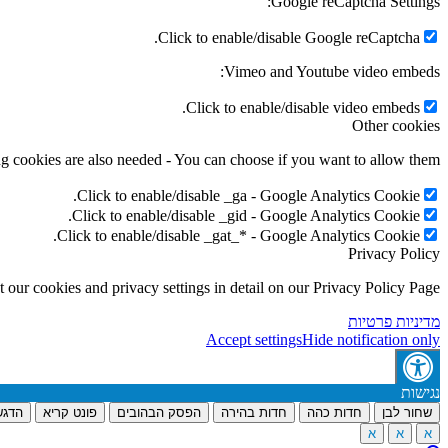
Google reCaptcha Settings:
Click to enable/disable Google reCaptcha.
Vimeo and Youtube video embeds:
Click to enable/disable video embeds.
Other cookies
g cookies are also needed - You can choose if you want to allow them:
Click to enable/disable _ga - Google Analytics Cookie.
Click to enable/disable _gid - Google Analytics Cookie.
Click to enable/disable _gat_* - Google Analytics Cookie.
Privacy Policy
 our cookies and privacy settings in detail on our Privacy Policy Page.
מדיניות פרטיות
Accept settings
Hide notification only
נגישות
שחור לבן
חדות כהה
חדות בהירה
הפסק הבהובים
פונט קריא
הדגש
א
א
א