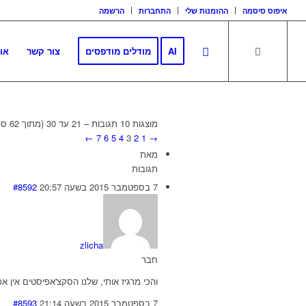
איפוס סיסמה
ההזמנות שלי
התחברות
הרשמה
AI
מודלים מודפסים
צור קשר
או
מוצגות 10 תגובות – 21 עד 30 (מתוך 62 סה״כ)
←
7
6
5
4
3
2
1
→
מאת
תגובות
7 בספטמבר 2015 בשעה 20:57
#8592
zlicha
חבר
והכי מרגיז אותי, שלנו הסקצ'אפיסטים אין אפ
7 בספטמבר 2015 בשעה 21:14
#8593