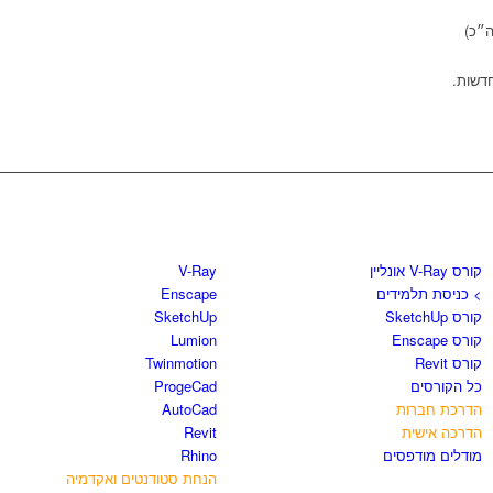
חדשות.
קורסים וספרים
חנות התוכנות
קורס V-Ray אונליין
V-Ray
> כניסת תלמידים
Enscape
קורס SketchUp
SketchUp
קורס Enscape
Lumion
קורס Revit
Twinmotion
כל הקורסים
ProgeCad
הדרכת חברות
AutoCad
הדרכה אישית
Revit
מודלים מודפסים
Rhino
הנחת סטודנטים ואקדמיה