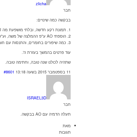
zlicha
חבר
בבקשה כמה שינויים:
1. תמונת רקע חדשה, ובלתי מושפעת מה GI!!
2. הוספתי AO ע"פ ההמלצה של משה, וע"פ הסרט – בעזרת ערוץ, מקסים…
3. כמה שיפורים בחומרים, והתנסות עם חומר אש ושעווה (sss).
עוד פרטים בהמשך בעזרת ה'.
שתהיה לכולנו שנה טובה, וחתימה טובה.
11 בספטמבר 2015 בשעה 13:18
#8601
ISRAEL3D
חבר
תעלה הדמיה עם AO בבקשה.
מאת
תגובות