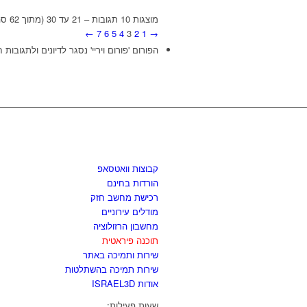
מוצגות 10 תגובות – 21 עד 30 (מתוך 62 סה״כ)
←
7
6
5
4
3
2
1
→
הפורום 'פורום ויריי' נסגר לדיונים ולתגובות 
לגזור ולשמור
קבוצות וואטסאפ
הורדות בחינם
רכישת מחשב חזק
מודלים עירוניים
מחשבון הרזולוציה
תוכנה פיראטית
שירות ותמיכה באתר
שירות תמיכה בהשתלטות
אודות ISRAEL3D
שעות פעילות: