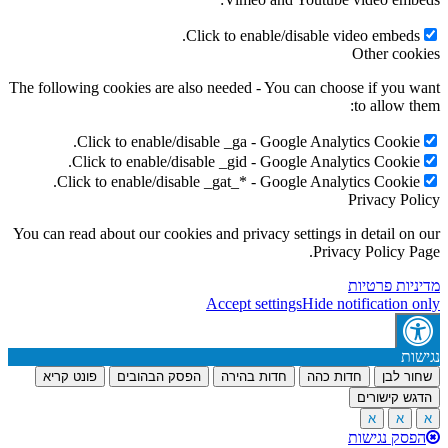
Click to enable/disable video embeds
Other coo
The following cookies are also needed - You can choose if you 
to allow t
Click to enable/disable _ga - Google Analytics Cookie
Click to enable/disable _gid - Google Analytics Cookie
Click to enable/disable _gat_* - Google Analytics Cookie
Privacy Po
You can read about our cookies and privacy settings in detail on
Privacy Policy P
יות פרטיות
Accept settings
Hide notification 
ות
ר לבן
חדות כהה
חדות בהירה
הפסק הבהובים
פונט קריא
ש קישורים
א
א
סק נגישות