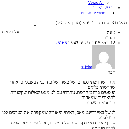
Veras AI
חיפוש באתר
תפריט
תפריט
עד 3 (מתוך 3 סה״כ)
עגלת קניות
מאת
תגובות
12 ביולי 2015 בשעה 15:43
#5165
zlicha
חבר
אחרי שחרשתי ספרים, של משה ושל עוד כמה באנגלית, ואחרי
שחרשתי בלוגים
ופוסטים ברחבי הרשת, נותרתי עם לא מעט שאלות שקשורות
לתיאוריות שמאחורי
הכיוונונים השונים.
למשל באיירדיינט מאפ, ראיתי תיאוריה שמקשרת את הערכים לפי
הרזולוציה.
עדיין לא ירדתי לסוף דעתו של המשורר, אבל הייתי מאד שמח
להבין טוב מה