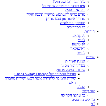
כיצד נבחר מחשב חזק?
איזו תוכנה הכי טובה להדמיות?‎‎
PC או MAC?
מדוע כדאי להשתמש ברישיון תוכנה חוקי?
מדריך איתור גוון צבע מדויק
מחשבון הרזולוציה
כל המדריכים
הורדות
לסקצ'אפ
לויריי
לפוטושופ
לאוטוקאד
לרויט
אודות
אמנת השירות
בעלי חיבור מסונן
שירות תמיכה מרחוק
פורטל התמיכה של Chaos V-Ray Enscape
שירות ותמיכה ללקוחות אשר רכשו ישירות מחברת
האם
הבלוג
צור קשר
כל ערוצי הקהילה
מודלים מודפסים
AI