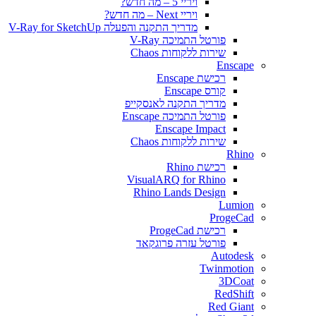
ויריי 5 – מה חדש?
ויריי Next – מה חדש?
מדריך התקנה והפעלה V-Ray for SketchUp
פורטל התמיכה V-Ray
שירות ללקוחות Chaos
Enscape
רכישת Enscape
קורס Enscape
מדריך התקנה לאנסקייפ
פורטל התמיכה Enscape
Enscape Impact
שירות ללקוחות Chaos
Rhino
רכישת Rhino
VisualARQ for Rhino
Rhino Lands Design
Lumion
ProgeCad
רכישת ProgeCad
פורטל עזרה פרוגקאד
Autodesk
Twinmotion
3DCoat
RedShift
Red Giant