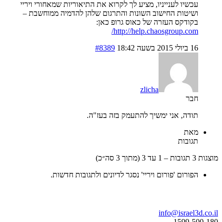
עכשיו לענייניו, מציע לך לקרוא את התיאוריות שמאחורי ויריי
ושיטות החישוב השונות והתרגום שלהן להדמיה ממוחשבת –
בקודקס העזרה של כאוס גרופ כאן:
http://help.chaosgroup.com/
16 ביולי 2015 בשעה 18:42
#8389
zlicha
חבר
תודה, אני ימשיך להתעמק בזה בעז"ה.
מאת
תגובות
עד 3 (מתוך 3 סה״כ)
הפורום 'פורום ויריי' נסגר לדיונים ולתגובות חדשות.
ו נדבר
info@israel3d.c
1599-500