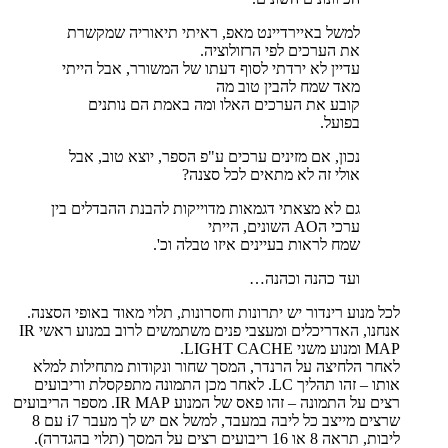
למשל באיירדיינט מאפ, ראיתי תיאוריה שמקשרת
את הערכים לפי הרזולוציה.
עדיין לא ירדתי לסוף דעתו של המשורר, אבל הייתי
מאד שמח להבין טוב מה
קובע את הערכים האלו ומה באמת הם נותנים
בפועל.
נכון, אם מזינים ערכים ע"פ הספר, יוצא טוב, אבל
אולי זה לא מתאים לכל סצנה?
גם לא מצאתי דגמאות מדוייקות להבנת ההבדלים בין
ערכי הAO השונים, הייתי
שמח לראות בעיינים איזו טבלה וכ'.
ועד כהנה וכהנה…
לכל מנוע רינדור יש יתרונות וחסרונות, תלוי מאוד באופי הסצנה.
אנחנו, האדריכלים ומעצבי פנים משתמשים לרוב במנוע ראשי IR
MAP ומנוע משני LIGHT CACHE.
לאחר הלחיצה על הרנדר, המסך שחור ונקודות מתחילות למלא
אותו – זהו תהליך LC. לאחר מכן התמונה מתפקסלת וריבועים
רצים על התמונה – זהו פאס של המנוע IR MAP. מספר הריבועים
שרצים מייצב כל ליבה במעבד, למשל אם יש לך מעבר i7 עם 8
ליבות, תראה 8 או 16 ריבועים רצים על המסך (תלוי בהגדרה).