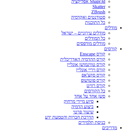
Shapr3d אפליקציה
Skatter
ZBrush
סטודנטים ואקדמיה
כל התוכנות
מודלים
מודלים עירוניים – ישראל
כל המודלים
מודלים מודפסים
קורסים
קורס Enscape
קורס ההדמיה האדריכלית
קורס טווינמושן אונליין
קורס ויריי אונליין
קורס סקצ'אפ
קורס פוטושופ
קורס רוויט
כל הקורסים
סשן אחד על אחד
סיוע מיידי מרחוק
ביצוע הדמיה
שיעור פרטי
הדרכת חברות והטמעת ידע
כניסת תלמידים
מדריכים