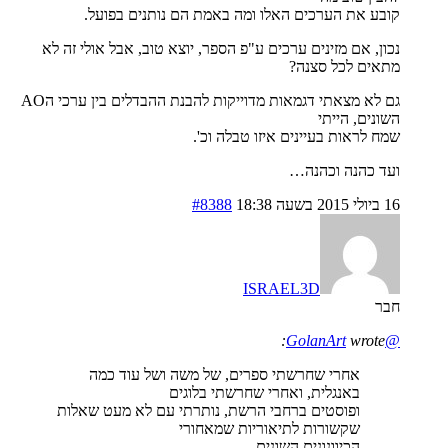
קובע את הערכים האלו ומה באמת הם נותנים בפועל.
נכון, אם מזינים ערכים ע"פ הספר, יוצא טוב, אבל אולי זה לא
מתאים לכל סצנה?
גם לא מצאתי דגמאות מדוייקות להבנת ההבדלים בין ערכי הAO
השונים, הייתי
שמח לראות בעיינים איזו טבלה וכ'.
ועד כהנה וכהנה…
16 ביולי 2015 בשעה 18:38
#8388
ISRAEL3D
חבר
wrote:
@GolanArt
אחרי שחרשתי ספרים, של משה ושל עוד כמה
באנגלית, ואחרי שחרשתי בלוגים
ופוסטים ברחבי הרשת, נותרתי עם לא מעט שאלות
שקשורות לתיאוריות שמאחורי
הכיוונונים השונים.