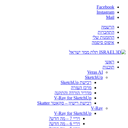
Facebook
Instagram
Mail
הרשמה
התחברות
ההזמנות שלי
איפוס סיסמה
ראשי
תוכנות
Veras AI
SketchUp
רכישת SketchUp
מרכז העזרה
מדריך הורדה והתקנה
V-Ray for SketchUp
רכישת רישיון – סקאטר Skatter
V-Ray
V-Ray for SketchUp
ויריי 7 – מה חדש?
ויריי 6 – מה חדש?