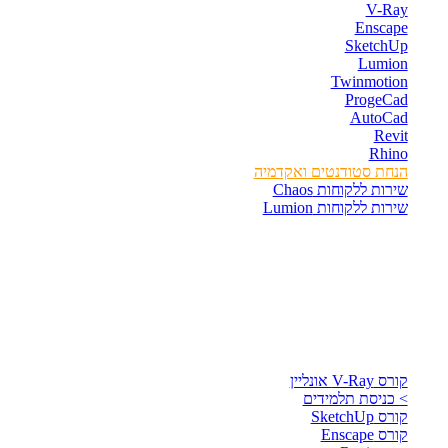
V-Ray
Enscape
SketchUp
Lumion
Twinmotion
ProgeCad
AutoCad
Revit
Rhino
הנחת סטודנטים ואקדמיה
שירות ללקוחות Chaos
שירות ללקוחות Lumion
קורסים וספרים
קורס V-Ray אונליין
> כניסת תלמידים
קורס SketchUp
קורס Enscape