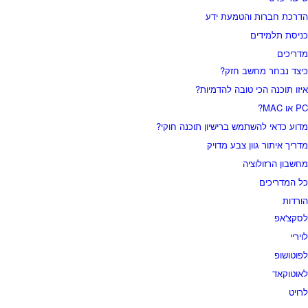
דרכת חברות והטמעת ידע
ניסת תלמידים
דריכים
יצד נבחר מחשב חזק?
יזו תוכנה הכי טובה להדמיות?‎‎
 או MAC?
דוע כדאי להשתמש ברישיון תוכנה חוקי?
דריך איתור גוון צבע מדויק
חשבון הרזולוציה
ל המדריכים
ורדות
סקצ'אפ
ויריי
פוטושופ
אוטוקאד
רויט