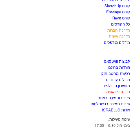
רס SketchUp
רס Enscape
ורס Revit
ל הקורסים
דרכת חברות
דרכה אישית
ודלים מודפסים
גזור ולשמור
בוצות וואטסאפ
ורדות בחינם
כישת מחשב חזק
ודלים עירוניים
חשבון הרזולוציה
וכנה פיראטית
ירות ותמיכה באתר
ירות תמיכה בהשתלטות
דות ISRAEL3D
עות פעילות:
מי חול 9:30 – 17:00