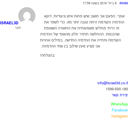
#948
8 ביולי 2016 בשעה 17:59
אוקיי. הפעם אני חושב שיש פחות איזון וניגודיות. דוקא
ההדמיה הקודמת היתה טובה יותר מזו. כדי לשפר את
ISRAEL3D
זה הייתי מחליש משמעותית את התאורה השוטפת
חבר
שהכנסת. ההחלשה תחזיר חלק מהאופי של ההדמיה
הקודמת ותחייה את ההדמיה החדשה. במילים אחרות
אני מציע מעין שילוב בין שתי ההדמיות.
בהצלחה!
ואו נדבר
info@israel3d.co.i
1599-500-18
צירת קשר
WhatsAp
Faceboo
Instagra
יזור לקוחות