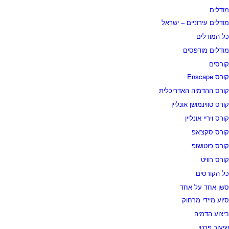
ודלים
ודלים עירוניים – ישראל
ל המודלים
ודלים מודפסים
ורסים
רס Enscape
ורס ההדמיה האדריכלית
ורס טווינמושן אונליין
ורס ויריי אונליין
ורס סקצ'אפ
ורס פוטושופ
ורס רוויט
ל הקורסים
שן אחד על אחד
יוע מיידי מרחוק
יצוע הדמיה
יעור פרטי