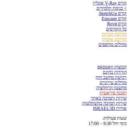
קורס V-Ray אונליין
> כניסת תלמידים
קורס SketchUp
קורס Enscape
קורס Revit
כל הקורסים
הדרכת חברות
הדרכה אישית
מודלים מודפסים
לגזור ולשמור
קבוצות וואטסאפ
הורדות בחינם
רכישת מחשב חזק
מודלים עירוניים
מחשבון הרזולוציה
תוכנה פיראטית
שירות ותמיכה באתר
שירות תמיכה בהשתלטות
אודות ISRAEL3D
שעות פעילות:
בימי חול 9:30 – 17:00