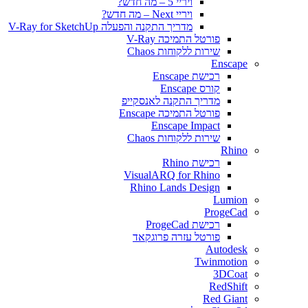
ויריי 5 – מה חדש?
ויריי Next – מה חדש?
מדריך התקנה והפעלה V-Ray for SketchUp
פורטל התמיכה V-Ray
שירות ללקוחות Chaos
Enscape
רכישת Enscape
קורס Enscape
מדריך התקנה לאנסקייפ
פורטל התמיכה Enscape
Enscape Impact
שירות ללקוחות Chaos
Rhino
רכישת Rhino
VisualARQ for Rhino
Rhino Lands Design
Lumion
ProgeCad
רכישת ProgeCad
פורטל עזרה פרוגקאד
Autodesk
Twinmotion
3DCoat
RedShift
Red Giant