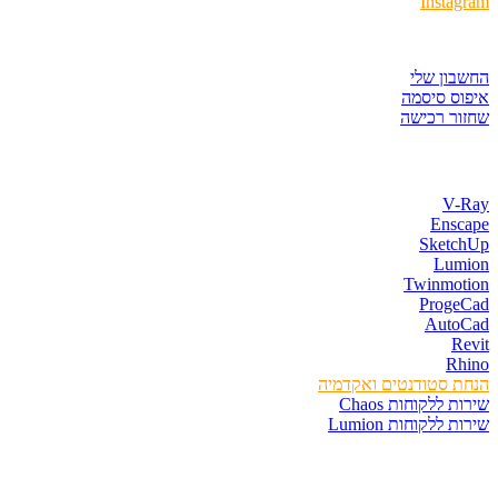
Instagram
איזור לקוחות
החשבון שלי
איפוס סיסמה
שחזור רכישה
חנות התוכנות
V-Ray
Enscape
SketchUp
Lumion
Twinmotion
ProgeCad
AutoCad
Revit
Rhino
הנחת סטודנטים ואקדמיה
שירות ללקוחות Chaos
שירות ללקוחות Lumion
קורסים וספרים