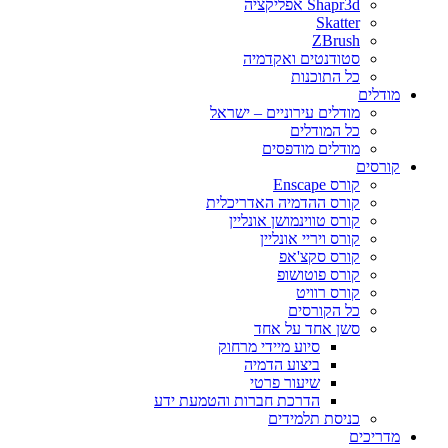
Shapr3d אפליקציה
Skatter
ZBrush
סטודנטים ואקדמיה
כל התוכנות
מודלים
מודלים עירוניים – ישראל
כל המודלים
מודלים מודפסים
קורסים
קורס Enscape
קורס ההדמיה האדריכלית
קורס טווינמושן אונליין
קורס ויריי אונליין
קורס סקצ'אפ
קורס פוטושופ
קורס רוויט
כל הקורסים
סשן אחד על אחד
סיוע מיידי מרחוק
ביצוע הדמיה
שיעור פרטי
הדרכת חברות והטמעת ידע
כניסת תלמידים
מדריכים