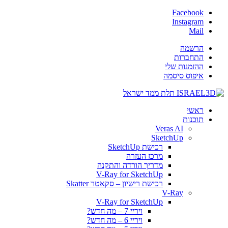
Facebook
Instagram
Mail
הרשמה
התחברות
ההזמנות שלי
איפוס סיסמה
ראשי
תוכנות
Veras AI
SketchUp
רכישת SketchUp
מרכז העזרה
מדריך הורדה והתקנה
V-Ray for SketchUp
רכישת רישיון – סקאטר Skatter
V-Ray
V-Ray for SketchUp
ויריי 7 – מה חדש?
ויריי 6 – מה חדש?