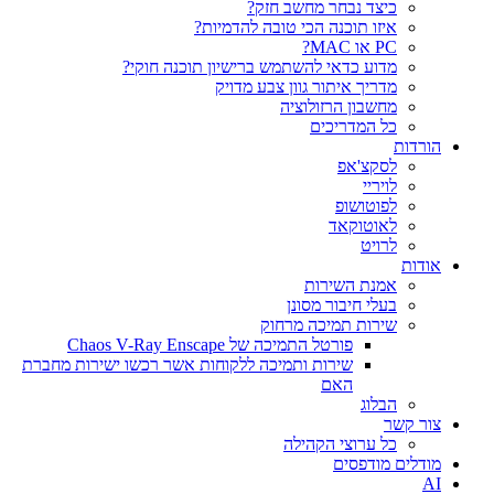
כיצד נבחר מחשב חזק?
איזו תוכנה הכי טובה להדמיות?‎‎
PC או MAC?
מדוע כדאי להשתמש ברישיון תוכנה חוקי?
מדריך איתור גוון צבע מדויק
מחשבון הרזולוציה
כל המדריכים
הורדות
לסקצ'אפ
לויריי
לפוטושופ
לאוטוקאד
לרויט
אודות
אמנת השירות
בעלי חיבור מסונן
שירות תמיכה מרחוק
פורטל התמיכה של Chaos V-Ray Enscape
שירות ותמיכה ללקוחות אשר רכשו ישירות מחברת
האם
הבלוג
צור קשר
כל ערוצי הקהילה
מודלים מודפסים
AI