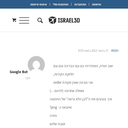
הרשמה
התחברות
ההזמנות שלי
איפוס סיסמה
#6583
27 בינואר 2012 בשעה 9:03
שוב תודה, הסתדרתי גם עם הבריכה וגם עם
Google Bot
חלוקת הקירות,
חבר
אני מבינה שאין פקודת order
ושאלה אחרונה (להיום…)
איך צובעים את ה"לבן הלא נראה" של התמונה
שיובאה כ- png?
תודה
ושבת שלום