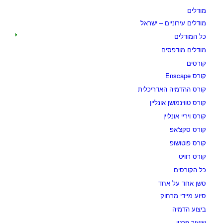
מודלים
מודלים עירוניים – ישראל
כל המודלים
מודלים מודפסים
קורסים
קורס Enscape
קורס ההדמיה האדריכלית
קורס טווינמושן אונליין
קורס ויריי אונליין
קורס סקצ'אפ
קורס פוטושופ
קורס רוויט
כל הקורסים
סשן אחד על אחד
סיוע מיידי מרחוק
ביצוע הדמיה
שיעור פרטי