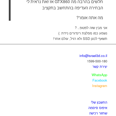
חלשים בהרבה מה GTX860 אז זאת נראית לי
הבחירה העדיפה בהתחשב בתקציב
מה אתה אומר?
אני מבין שזה לפטופ.. ?
נשמע כמו מפלצת רינדורים ניידת :)
תשאף לכונן SSD ולא רגיל, עולם אחר!
בואו נדבר
info@israel3d.co.il
1599-500-180
יצירת קשר
WhatsApp
Facebook
Instagram
איזור לקוחות
החשבון שלי
איפוס סיסמה
שחזור רכישה