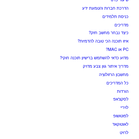
הדרכת חברות והטמעת ידע
כניסת תלמידים
מדריכים
כיצד נבחר מחשב חזק?
איזו תוכנה הכי טובה להדמיות?‎‎
PC או MAC?
מדוע כדאי להשתמש ברישיון תוכנה חוקי?
מדריך איתור גוון צבע מדויק
מחשבון הרזולוציה
כל המדריכים
הורדות
לסקצ'אפ
לויריי
לפוטושופ
לאוטוקאד
לרויט