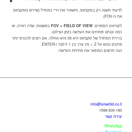
לדעתי תשנה רק בסקצ'אפ, ותשאיר את ויריי כמחדל (שיירש מסקצ'אפ
את ה-FOV).
לקוראינו הסמויים:
FOV = FIELD OF VIEW
בפשטות: שדה ראייה, או
כמה אנחנו פותחים את העדשה בזמן הצילום.
ברירת המחדל של סקצ'אפ היא 35 והיא אחלה. אם רוצים להכניס יותר
פרטים נקיש על Z > נזין ערך בין 1 ל-120 ו-ENTER.
הנה תרשים המתאר את פתיחת העדשה:
בואו נדבר
info@israel3d.co.il
1599-500-180
יצירת קשר
WhatsApp
Facebook