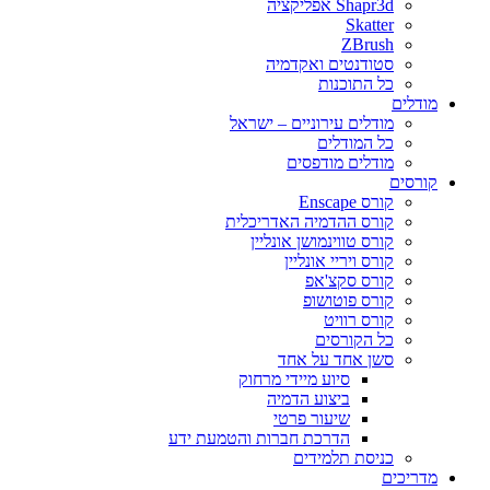
Shapr3d אפליקציה
Skatter
ZBrush
סטודנטים ואקדמיה
כל התוכנות
מודלים
מודלים עירוניים – ישראל
כל המודלים
מודלים מודפסים
קורסים
קורס Enscape
קורס ההדמיה האדריכלית
קורס טווינמושן אונליין
קורס ויריי אונליין
קורס סקצ'אפ
קורס פוטושופ
קורס רוויט
כל הקורסים
סשן אחד על אחד
סיוע מיידי מרחוק
ביצוע הדמיה
שיעור פרטי
הדרכת חברות והטמעת ידע
כניסת תלמידים
מדריכים