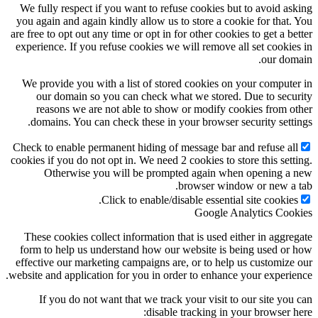
We fully respect if you want to refuse cookies but to avoid as
you again and again kindly allow us to store a cookie for that.
are free to opt out any time or opt in for other cookies to get a be
experience. If you refuse cookies we will remove all set cookie
our dom
We provide you with a list of stored cookies on your compute
our domain so you can check what we stored. Due to secu
reasons we are not able to show or modify cookies from o
domains. You can check these in your browser security setti
Check to enable permanent hiding of message bar and refuse al
cookies if you do not opt in. We need 2 cookies to store this sett
Otherwise you will be prompted again when opening a
browser window or new a 
Click to enable/disable essential site cookies
Google Analytics Coo
These cookies collect information that is used either in aggre
form to help us understand how our website is being used or
effective our marketing campaigns are, or to help us customize
website and application for you in order to enhance your experie
If you do not want that we track your visit to our site you
disable tracking in your browser h