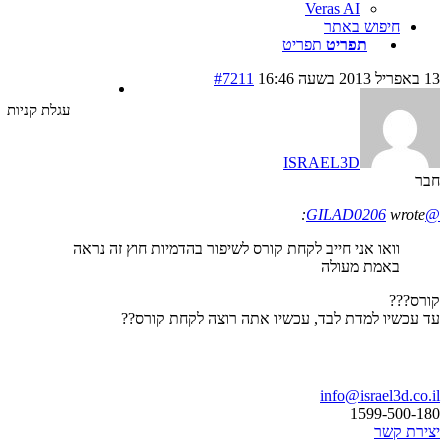
Veras AI
חיפוש באתר
תפריט
תפריט
#7211
עגלת קניות
ISRAEL3D
wrot
וואו אני חייב לקחת קורס לשיפור בהדמיות חוץ זה נראה
באמת מעולה
???
כשיו למדת לבד, עכשיו אתה רוצה לקחת קורס??
ו נדבר
info@israel3d.c
1599-500
ת קשר