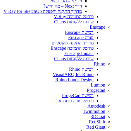
ויריי 5 – מה חדש?
ויריי Next – מה חדש?
מדריך התקנה והפעלה V-Ray for SketchUp
פורטל התמיכה V-Ray
שירות ללקוחות Chaos
Enscape
רכישת Enscape
קורס Enscape
מדריך התקנה לאנסקייפ
פורטל התמיכה Enscape
Enscape Impact
שירות ללקוחות Chaos
Rhino
רכישת Rhino
VisualARQ for Rhino
Rhino Lands Design
Lumion
ProgeCad
רכישת ProgeCad
פורטל עזרה פרוגקאד
Autodesk
Twinmotion
3DCoat
RedShift
Red Giant