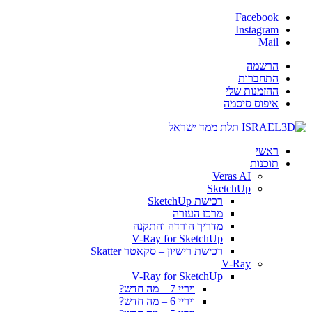
Facebook
Instagram
Mail
הרשמה
התחברות
ההזמנות שלי
איפוס סיסמה
ראשי
תוכנות
Veras AI
SketchUp
רכישת SketchUp
מרכז העזרה
מדריך הורדה והתקנה
V-Ray for SketchUp
רכישת רישיון – סקאטר Skatter
V-Ray
V-Ray for SketchUp
ויריי 7 – מה חדש?
ויריי 6 – מה חדש?