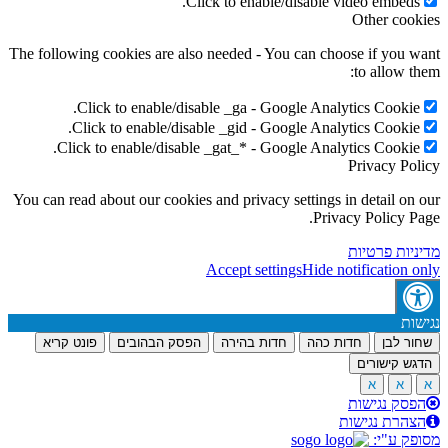
Click to enable/disable video embeds
Other coo
The following cookies are also needed - You can choose if you 
to allow t
Click to enable/disable _ga - Google Analytics Cookie
Click to enable/disable _gid - Google Analytics Cookie
Click to enable/disable _gat_* - Google Analytics Cookie
Privacy Po
You can read about our cookies and privacy settings in detail on
Privacy Policy P
יות פרטיות
Accept settings
Hide notification 
ות
ר לבן
חדות כהה
חדות בהירה
הפסק הבהובים
פונט קריא
ש קישורים
א
א
סק נגישות
הרת נגישות
ק ע"י: