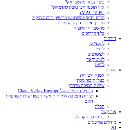
כיצד נבחר מחשב חזק?
איזו תוכנה הכי טובה להדמיות?‎‎
PC או MAC?
מדוע כדאי להשתמש ברישיון תוכנה חוקי?
מדריך איתור גוון צבע מדויק
מחשבון הרזולוציה
כל המדריכים
הורדות
לסקצ'אפ
לויריי
לפוטושופ
לאוטוקאד
לרויט
אודות
אמנת השירות
בעלי חיבור מסונן
שירות תמיכה מרחוק
פורטל התמיכה של Chaos V-Ray Enscape
שירות ותמיכה ללקוחות אשר רכשו ישירות מחברת
האם
הבלוג
צור קשר
כל ערוצי הקהילה
מודלים מודפסים
AI