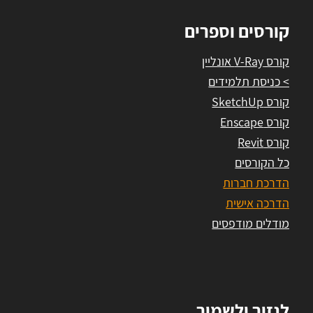
קורסים וספרים
קורס V-Ray אונליין
> כניסת תלמידים
קורס SketchUp
קורס Enscape
קורס Revit
כל הקורסים
הדרכת חברות
הדרכה אישית
מודלים מודפסים
לגזור ולשמור