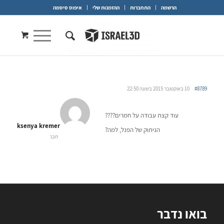
הרשמה
התחברות
ההזמנות שלי
איפוס סיסמה
#8789
10 באוקטובר 2015 בשעה 22:50
עוד קצת עבודה על חמרים????
ksenya kremer
הניתוק של הפנל, למה?
חבר
בואו נדבר