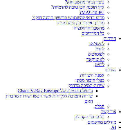
כיצד נבחר מחשב חזק?
איזו תוכנה הכי טובה להדמיות?‎‎
PC או MAC?
מדוע כדאי להשתמש ברישיון תוכנה חוקי?
מדריך איתור גוון צבע מדויק
מחשבון הרזולוציה
כל המדריכים
הורדות
לסקצ'אפ
לויריי
לפוטושופ
לאוטוקאד
לרויט
אודות
אמנת השירות
בעלי חיבור מסונן
שירות תמיכה מרחוק
פורטל התמיכה של Chaos V-Ray Enscape
שירות ותמיכה ללקוחות אשר רכשו ישירות מחברת
האם
הבלוג
צור קשר
כל ערוצי הקהילה
מודלים מודפסים
AI