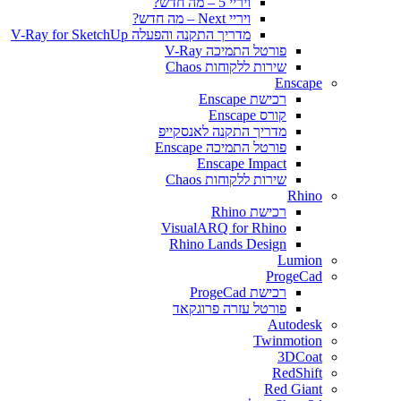
ויריי 5 – מה חדש?
ויריי Next – מה חדש?
מדריך התקנה והפעלה V-Ray for SketchUp
פורטל התמיכה V-Ray
שירות ללקוחות Chaos
Enscape
רכישת Enscape
קורס Enscape
מדריך התקנה לאנסקייפ
פורטל התמיכה Enscape
Enscape Impact
שירות ללקוחות Chaos
Rhino
רכישת Rhino
VisualARQ for Rhino
Rhino Lands Design
Lumion
ProgeCad
רכישת ProgeCad
פורטל עזרה פרוגקאד
Autodesk
Twinmotion
3DCoat
RedShift
Red Giant