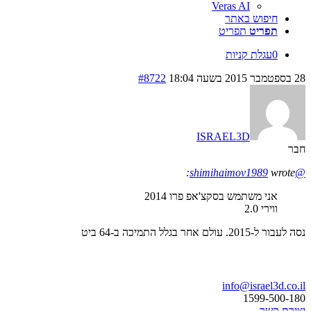
Veras AI
חיפוש באתר
תפריט
תפריט
0
עגלת קניות
28 בספטמבר 2015 בשעה 18:04
#8722
ISRAEL3D
חבר
wrote:
@shimihaimov1989
אני משתמש בסקצ'אפ פרו 2014
ווירי 2.0
נסה לעבור ל-2015. עולם אחר בגלל התמיכה ב-64 ביט
בואו נדבר
info@israel3d.co.il
1599-500-180
יצירת קשר