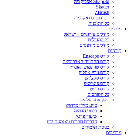
Shapr3d אפליקציה
Skatter
ZBrush
סטודנטים ואקדמיה
כל התוכנות
מודלים
מודלים עירוניים – ישראל
כל המודלים
מודלים מודפסים
קורסים
קורס Enscape
קורס ההדמיה האדריכלית
קורס טווינמושן אונליין
קורס ויריי אונליין
קורס סקצ'אפ
קורס פוטושופ
קורס רוויט
כל הקורסים
סשן אחד על אחד
סיוע מיידי מרחוק
ביצוע הדמיה
שיעור פרטי
הדרכת חברות והטמעת ידע
כניסת תלמידים
מדריכים