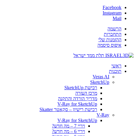
Facebook
Instagram
Mail
הרשמה
התחברות
ההזמנות שלי
איפוס סיסמה
ראשי
תוכנות
Veras AI
SketchUp
רכישת SketchUp
מרכז העזרה
מדריך הורדה והתקנה
V-Ray for SketchUp
רכישת רישיון – סקאטר Skatter
V-Ray
V-Ray for SketchUp
ויריי 7 – מה חדש?
ויריי 6 – מה חדש?