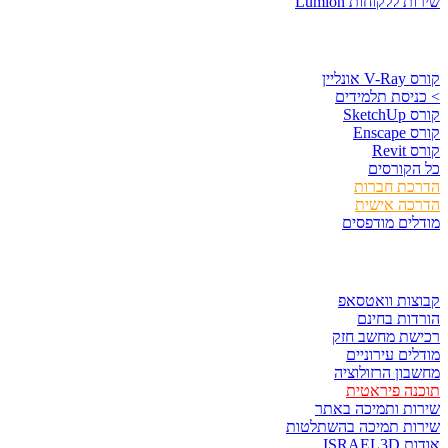
שירות ללקוחות Lumion
קורסים וספרים
קורס V-Ray אונליין
> כניסת תלמידים
קורס SketchUp
קורס Enscape
קורס Revit
כל הקורסים
הדרכת חברות
הדרכה אישית
מודלים מודפסים
לגזור ולשמור
קבוצות וואטסאפ
הורדות בחינם
רכישת מחשב חזק
מודלים עירוניים
מחשבון הרזולוציה
תוכנה פיראטית
שירות ותמיכה באתר
שירות תמיכה בהשתלטות
אודות ISRAEL3D