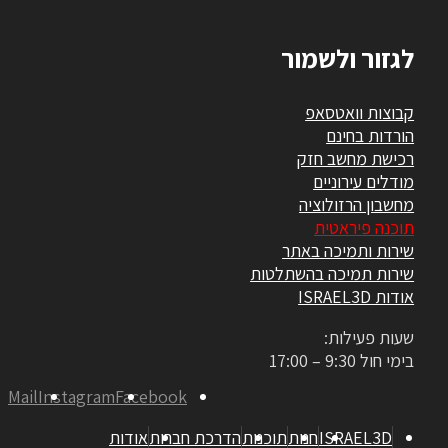
גזור ולשמור
בוצות וואטסאפ
ורדות בחינם
כישת מחשב חזק
ודלים עירוניים
חשבון הרזולוציה
וכנה פיראטית
ירות ותמיכה באתר
ירות תמיכה בהשתלטות
דות ISRAEL3D
עות פעילות:
מי חול 9:30 – 17:00
Mail
Instagram
Facebook
ISRAEL3D
חנות
תוכנות
הדרכת חברות
אודות