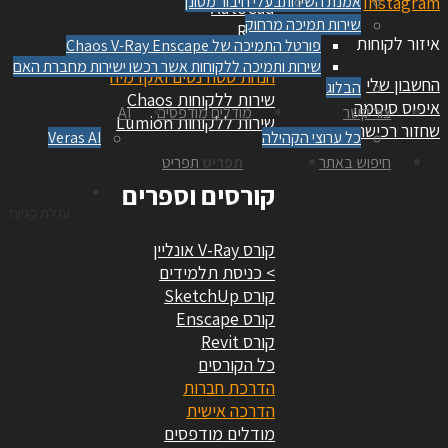
Insta
אמנת השירות
בעלי חיבור מסונן
AutoCad
שירות תמיכה מרחוק
Revit
 לקוחות
פורטל התמיכה של Chaos V-Ray Enscape
Rhino
שירות ותמיכה ללקוחות אשר רכשו ישירות מחברת האם
הנחת סטודנטים ואקדמיה
ן שלי
הבלוג
שירות ללקוחות Chaos
ס סיסמה
צור קשר
מודלים מודפסים
AI
שירות ללקוחות Lumion
 רכישה
כל ערוצי הקהילה
Veras AI
חיפוש באתר
תפריט
תפריט
קורסים וספרים
עגלת קניות
קורס V-Ray אונליין
> כניסת תלמידים
קורס SketchUp
קורס Enscape
קורס Revit
כל הקורסים
הדרכת חברות
הדרכה אישית
מודלים מודפסים