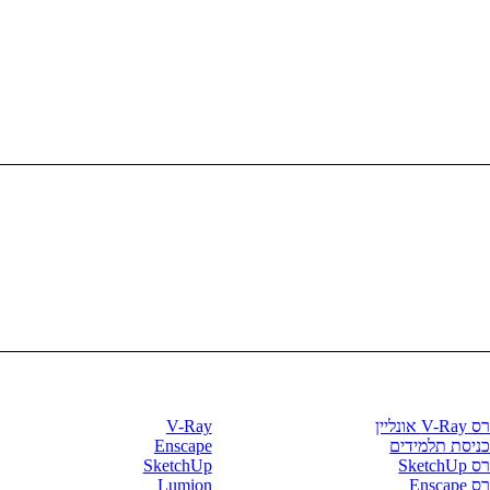
רסים וספרים
חנות התוכנות
V- אונליין
V-Ray
כניסת תלמידים
Enscape
SketchU
SketchUp
Enscape
Lumion