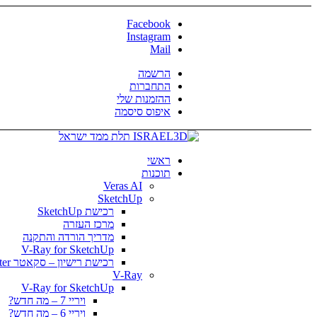
Facebook
Instagram
Mail
הרשמה
התחברות
ההזמנות שלי
איפוס סיסמה
ראשי
תוכנות
Veras AI
SketchUp
רכישת SketchUp
מרכז העזרה
מדריך הורדה והתקנה
V-Ray for SketchUp
רכישת רישיון – סקאטר Skatter
V-Ray
V-Ray for SketchUp
ויריי 7 – מה חדש?
ויריי 6 – מה חדש?