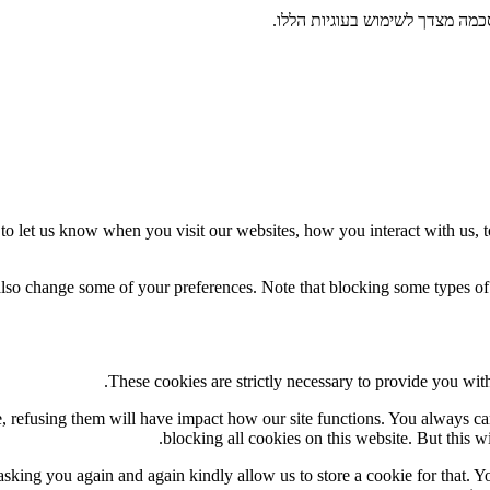
מה מצדך לשימוש בעוגיות הללו.
o let us know when you visit our websites, how you interact with us, t
 also change some of your preferences. Note that blocking some types o
These cookies are strictly necessary to provide you with
te, refusing them will have impact how our site functions. You always c
blocking all cookies on this website. But this w
sking you again and again kindly allow us to store a cookie for that. You