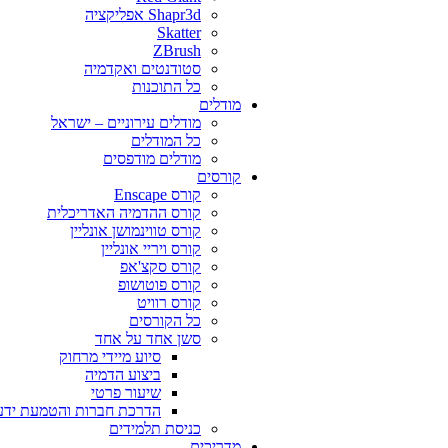
Shapr3d אפליקציה
Skatter
ZBrush
סטודנטים ואקדמיה
כל התוכנות
מודלים
מודלים עירוניים – ישראל
כל המודלים
מודלים מודפסים
קורסים
קורס Enscape
קורס ההדמיה האדריכלית
קורס טווינמושן אונליין
קורס ויריי אונליין
קורס סקצ'אפ
קורס פוטושופ
קורס רוויט
כל הקורסים
סשן אחד על אחד
סיוע מיידי מרחוק
ביצוע הדמיה
שיעור פרטי
הדרכת חברות והטמעת ידע
כניסת תלמידים
מדריכים