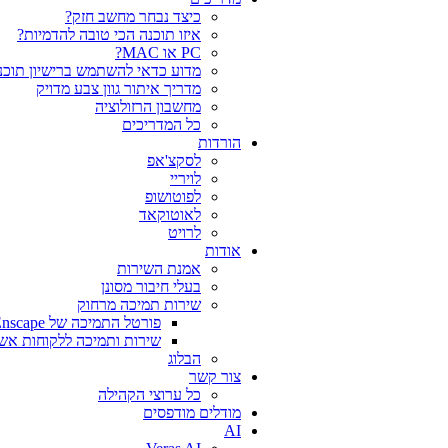
כיצד נבחר מחשב חזק?
איזו תוכנה הכי טובה להדמיות?‎‎
PC או MAC?
מדוע כדאי להשתמש ברישיון תוכנה
מדריך איתור גוון צבע מדויק
מחשבון הרזולוציה
כל המדריכים
הורדות
לסקצ'אפ
לויריי
לפוטושופ
לאוטוקאד
לרויט
אודות
אמנת השירות
בעלי חיבור מסונן
שירות תמיכה מרחוק
פורטל התמיכה של Chaos V-Ray Enscape
שירות ותמיכה ללקוחות אש
הבלוג
צור קשר
כל ערוצי הקהילה
מודלים מודפסים
AI