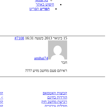
Veras AI
חיפוש באתר
תפריט
תפריט
15 בינואר 2013 בשעה 16:31
#7108
amihai74
חבר
ראיתם פעם מחשב מזיע ????
לגזור ולשמור
קו
קבוצות וואטסאפ
קורס Ray
הורדות בחינם
> 
רכישת מחשב חזק
קורס p
מודלים עירוניים
קורס 